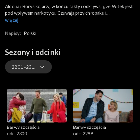
Aldona i Borys kojarzą w końcu fakty i odkrywają, że Witek jest
pod wpływem narkotyku. Czuwają przy chłopaku i
bezskutecznie próbują skontaktować się z jego ojcem. Po
więcej
przebudzeniu nastolatek wpada w szał... Tymczasem Marek jest
zajęty opieką nad Iwoną, która dostaje skurczy i trafia do
Napisy:
Polski
szpitala. W wyniku cesarskiego cięcia na świat przychodzi córka
Złotego. Klara podczas kolejnych odwiedzin u Huberta
Sezony i odcinki
dowiaduje się, że lekarze przygotowują go do wybudzenia ze
śpiączki.
2201–2300
3301-3400
3201-3300
3101-3200
Barwy szczęścia
Barwy szczęścia
3001-3100
odc. 2300
odc. 2299