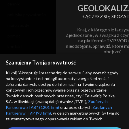
cennik
GEOLOKALIZ
polityka prywatności
ŁĄCZYSZ SIĘ SPOZA 
moje zgody
Kraj, z którego się łączys
Zjednoczone , w związku z czy
pomoc
na platformie TVP VOD
nieodstępna. Sprawdź, które m
kontakt
obejrzeć.
voucher
Szanujemy Twoją prywatność
Nie pokazuj pon
dostępność
Kliknij "Akceptuję i przechodzę do serwisu", aby wyrazić zgody
na korzystanie z technologii automatycznego śledzenia i
informacje o dostawcy usług
ANULUJ
SP
zbierania danych, dostęp do informacji na Twoim urządzeniu
końcowym i ich przechowywanie oraz na przetwarzanie
Twoich danych osobowych przez nas, czyli Telewizję Polską
S.A. w likwidacji (zwaną dalej również „TVP”),
Zaufanych
Partnerów z IAB* (1201 firm)
oraz pozostałych
Zaufanych
Partnerów TVP (93 firm)
, w celach marketingowych (w tym do
zautomatyzowanego dopasowania reklam do Twoich
zainteresowań i mierzenia ich skuteczności) i pozostałych,