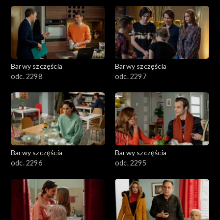
2901-3000
2801–2900
2701–2800
Barwy szczęścia
Barwy szczęścia
odc. 2298
odc. 2297
2601–2700
2501–2600
2401–2500
Barwy szczęścia
Barwy szczęścia
2301–2400
odc. 2296
odc. 2295
2201–2300
2101–2200