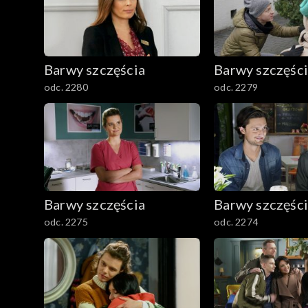
1601–1700
1501–1600
Barwy szczęścia
Barwy szczęśc
1401–1500
odc. 2280
odc. 2279
1301–1400
1201–1300
1101–1200
Barwy szczęścia
Barwy szczęśc
odc. 2275
odc. 2274
1001–1100
901–1000
801–900