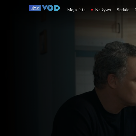
Barwy szczęścia
Moja lista
Na żywo
Seriale