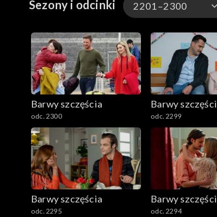
Sezony i odcinki
2201–2300
3301-3400
3201-3300
3101-3200
Barwy szczęścia
Barwy szczęśc
3001-3100
odc. 2300
odc. 2299
2901-3000
2801–2900
2701–2800
Barwy szczęścia
Barwy szczęśc
2601–2700
odc. 2295
odc. 2294