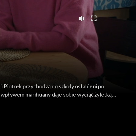
 i Piotrek przychodzą do szkoły osłabieni po
od wpływem marihuany daje sobie wyciąć żyletką
 do napicia się. Do Feel Good wraca pozujący na