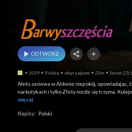
ODTWÓRZ
2019
Polska
obyczajowe
25m
Sezon 23, 
Aleks zasiewa w Aldonie niepokój, opowiadając, ż
narkotykach i tylko Złoty nieźle się trzyma. Ko
znak przynależności do grupy. Kajtek bierze na sie
więcej
biznesmena Mietek. Okazuje się, że mężczyźnie 
Napisy:
Polski