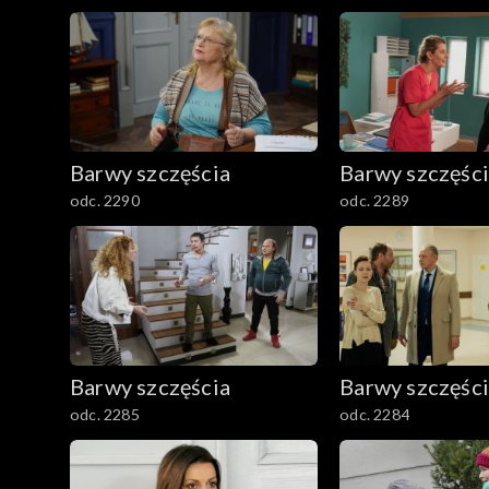
2501–2600
2401–2500
2301–2400
Barwy szczęścia
Barwy szczęśc
2201–2300
odc. 2290
odc. 2289
2101–2200
2001–2100
1901–2000
Barwy szczęścia
Barwy szczęśc
1801–1900
odc. 2285
odc. 2284
1701–1800