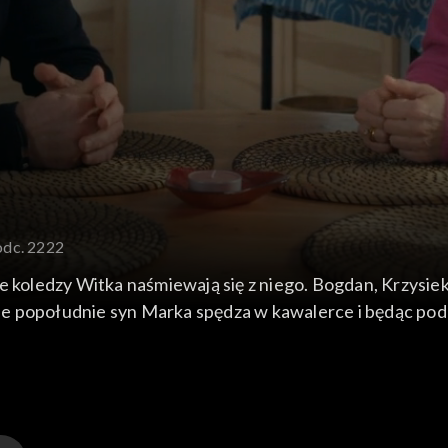
odc. 2222
e koledzy Witka naśmiewają się z niego. Bogdan, Krzysiek
lejne popołudnie syn Marka spędza w kawalerce i będąc p
bie ciężar pilnowania matki, by miała jak najmniej okazji
wpadła w oko Dominika.