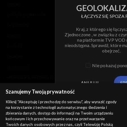
cennik
GEOLOKALIZ
polityka prywatności
ŁĄCZYSZ SIĘ SPOZA 
moje zgody
Kraj, z którego się łączys
Zjednoczone , w związku z czy
pomoc
na platformie TVP VOD
nieodstępna. Sprawdź, które m
kontakt
obejrzeć.
voucher
Nie pokazuj pon
dostępność
informacje o dostawcy usług
ANULUJ
SP
Szanujemy Twoją prywatność
Kliknij "Akceptuję i przechodzę do serwisu", aby wyrazić zgody
na korzystanie z technologii automatycznego śledzenia i
zbierania danych, dostęp do informacji na Twoim urządzeniu
końcowym i ich przechowywanie oraz na przetwarzanie
Twoich danych osobowych przez nas, czyli Telewizję Polską