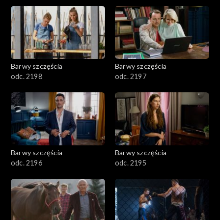
2901-3000
2801–2900
2701–2800
Barwy szczęścia
Barwy szczęścia
odc. 2198
odc. 2197
2601–2700
2501–2600
2401–2500
Barwy szczęścia
Barwy szczęścia
2301–2400
odc. 2196
odc. 2195
2201–2300
2101–2200