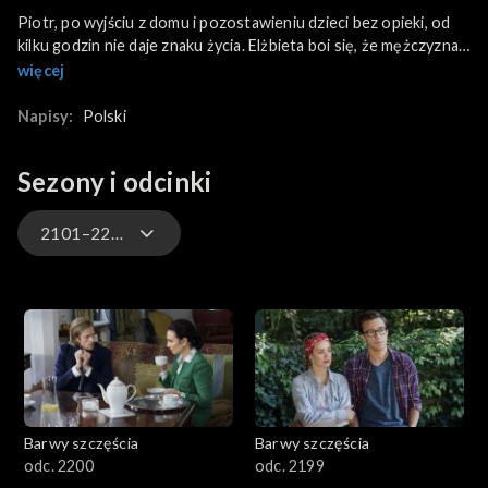
Piotr, po wyjściu z domu i pozostawieniu dzieci bez opieki, od
kilku godzin nie daje znaku życia. Elżbieta boi się, że mężczyzna
coś sobie zrobił, a Iga uważa, że od dawna planował ucieczkę.
więcej
Małgorzacie trudno jest się pogodzić z planowanym przez
Natalię wyjazdem do pracy w Niemczech oraz rozłąką z
Napisy:
Polski
wnuczką. Hubert ostro trenuje w Fitness Klubie. Szakal jest
pod wrażeniem umiejętności podopiecznego. W domu obolały
Sezony i odcinki
po sparingu Pyrka nie przyznaje się żonie, że uprawia MMA.
Poza tym wydawnictwo nie jest zainteresowane książką Klary
na temat jej aresztowania w USA ze względu na niewygodny
2101–2200
temat.
3301-3400
3201-3300
3101-3200
Barwy szczęścia
Barwy szczęścia
3001-3100
odc. 2200
odc. 2199