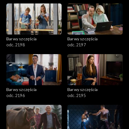
2901-3000
2801–2900
2701–2800
Barwy szczęścia
Barwy szczęścia
odc. 2198
odc. 2197
2601–2700
2501–2600
2401–2500
Barwy szczęścia
Barwy szczęścia
2301–2400
odc. 2196
odc. 2195
2201–2300
2101–2200