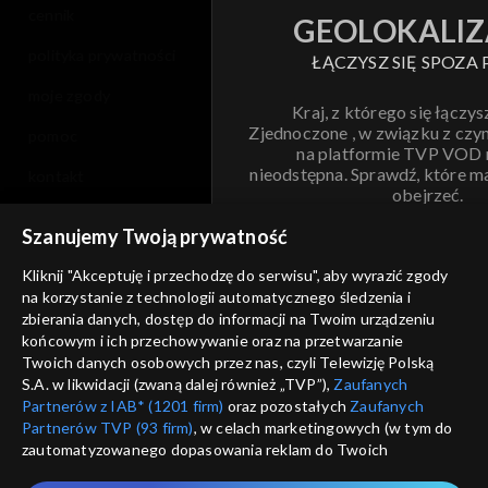
cennik
GEOLOKALIZ
polityka prywatności
ŁĄCZYSZ SIĘ SPOZA 
moje zgody
Kraj, z którego się łączys
Zjednoczone , w związku z czy
pomoc
na platformie TVP VOD
nieodstępna. Sprawdź, które m
kontakt
obejrzeć.
voucher
Szanujemy Twoją prywatność
Nie pokazuj pon
dostępność
Kliknij "Akceptuję i przechodzę do serwisu", aby wyrazić zgody
na korzystanie z technologii automatycznego śledzenia i
informacje o dostawcy usług
ANULUJ
SP
zbierania danych, dostęp do informacji na Twoim urządzeniu
końcowym i ich przechowywanie oraz na przetwarzanie
Twoich danych osobowych przez nas, czyli Telewizję Polską
S.A. w likwidacji (zwaną dalej również „TVP”),
Zaufanych
Partnerów z IAB* (1201 firm)
oraz pozostałych
Zaufanych
Partnerów TVP (93 firm)
, w celach marketingowych (w tym do
zautomatyzowanego dopasowania reklam do Twoich
zainteresowań i mierzenia ich skuteczności) i pozostałych,