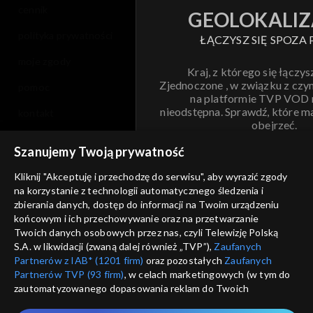
cennik
GEOLOKALIZ
polityka prywatności
ŁĄCZYSZ SIĘ SPOZA 
moje zgody
Kraj, z którego się łączys
Zjednoczone , w związku z czy
pomoc
na platformie TVP VOD
nieodstępna. Sprawdź, które m
kontakt
obejrzeć.
voucher
Szanujemy Twoją prywatność
Nie pokazuj pon
dostępność
Kliknij "Akceptuję i przechodzę do serwisu", aby wyrazić zgody
na korzystanie z technologii automatycznego śledzenia i
informacje o dostawcy usług
ANULUJ
SP
zbierania danych, dostęp do informacji na Twoim urządzeniu
końcowym i ich przechowywanie oraz na przetwarzanie
Twoich danych osobowych przez nas, czyli Telewizję Polską
S.A. w likwidacji (zwaną dalej również „TVP”),
Zaufanych
Partnerów z IAB* (1201 firm)
oraz pozostałych
Zaufanych
Partnerów TVP (93 firm)
, w celach marketingowych (w tym do
zautomatyzowanego dopasowania reklam do Twoich
zainteresowań i mierzenia ich skuteczności) i pozostałych,