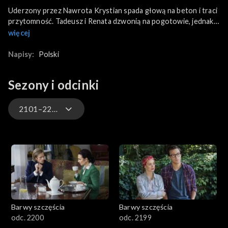
Uderzony przez Nawrota Krystian spada głową na beton i traci
przytomność. Tadeusz i Renata dzwonią na pogotowie, jednak
nim zjawia się karetka, mężczyzna budzi się i ucieka. Nawrot
więcej
bezskutecznie usiłuje przekonać kelnerkę, by poszła na policję i
zgłosiła próbę gwałtu. Madzia chwali się przed Oliwką swoim
Napisy:
Polski
występem z Kacprem w „Ex-Ex”. Zbrowska obawia się, że ze
względu na zespół Aspergera kolega nie poradzi sobie w reality
Sezony i odcinki
show.
2101–2200
3301-3400
3201-3300
3101-3200
Barwy szczęścia
Barwy szczęścia
3001-3100
odc. 2200
odc. 2199