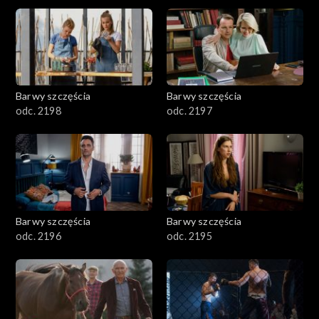
2901-3000
2801–2900
2701–2800
Barwy szczęścia
Barwy szczęścia
odc. 2198
odc. 2197
2601–2700
2501–2600
2401–2500
Barwy szczęścia
Barwy szczęścia
2301–2400
odc. 2196
odc. 2195
2201–2300
2101–2200