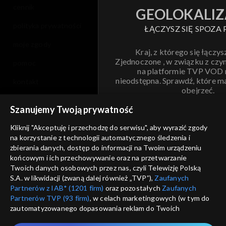
cennik
GEOLOKALIZ
polityka prywatności
ŁĄCZYSZ SIĘ SPOZA 
moje zgody
Kraj, z którego się łączys
Zjednoczone , w związku z czy
pomoc
na platformie TVP VOD
nieodstępna. Sprawdź, które m
kontakt
obejrzeć.
voucher
Szanujemy Twoją prywatność
Nie pokazuj pon
dostępność
Kliknij "Akceptuję i przechodzę do serwisu", aby wyrazić zgody
na korzystanie z technologii automatycznego śledzenia i
informacje o dostawcy usług
ANULUJ
SP
zbierania danych, dostęp do informacji na Twoim urządzeniu
końcowym i ich przechowywanie oraz na przetwarzanie
Twoich danych osobowych przez nas, czyli Telewizję Polską
S.A. w likwidacji (zwaną dalej również „TVP”),
Zaufanych
Partnerów z IAB* (1201 firm)
oraz pozostałych
Zaufanych
Partnerów TVP (93 firm)
, w celach marketingowych (w tym do
zautomatyzowanego dopasowania reklam do Twoich
zainteresowań i mierzenia ich skuteczności) i pozostałych,