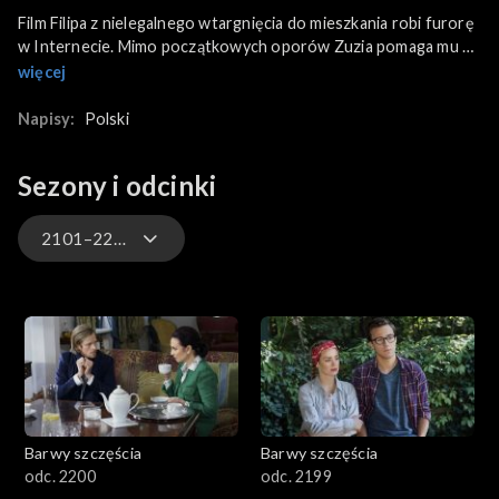
Film Filipa z nielegalnego wtargnięcia do mieszkania robi furorę
w Internecie. Mimo początkowych oporów Zuzia pomaga mu w
realizacji kolejnego nagrania. Ekipa Ex - Ex spotyka się w domu
więcej
Pyrków, aby dalej pracować nad programem. Wszystkim
podoba się scenariusz napisany przez Klarę i Kniewskiego.
Napisy:
Polski
Nadzieję na sukces reality show odbiera im telefon od prezesa
telewizji z wiadomością o zamknięciu bliźniaczego projektu po
Sezony i odcinki
strzelaninie w USA. Arleta doznaje urazu nogi ćwicząc w
Fitness Klubie w nieodpowiednim obuwiu.
2101–2200
3301-3400
3201-3300
3101-3200
Barwy szczęścia
Barwy szczęścia
3001-3100
odc. 2200
odc. 2199