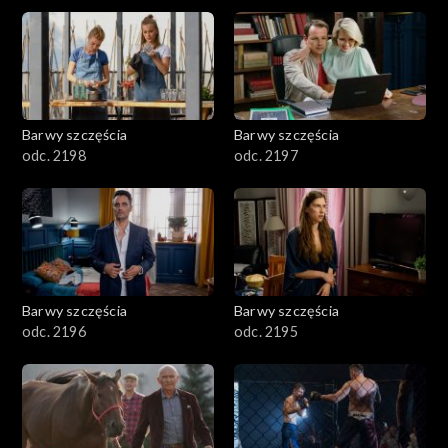
2901-3000
2801–2900
2701–2800
Barwy szczęścia
Barwy szczęścia
odc. 2198
odc. 2197
2601–2700
2501–2600
2401–2500
Barwy szczęścia
Barwy szczęścia
2301–2400
odc. 2196
odc. 2195
2201–2300
2101–2200