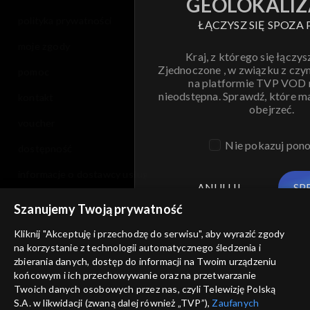
GEOLOKALIZ
polityka prywatności
ŁĄCZYSZ SIĘ SPOZA 
moje zgody
Kraj, z którego się łączys
Zjednoczone , w związku z czy
pomoc
na platformie TVP VOD
nieodstępna. Sprawdź, które m
kontakt
obejrzeć.
voucher
Nie pokazuj pon
dostępność
informacje o dostawcy usług
ANULUJ
SP
Szanujemy Twoją prywatność
Kliknij "Akceptuję i przechodzę do serwisu", aby wyrazić zgody
na korzystanie z technologii automatycznego śledzenia i
zbierania danych, dostęp do informacji na Twoim urządzeniu
końcowym i ich przechowywanie oraz na przetwarzanie
Twoich danych osobowych przez nas, czyli Telewizję Polską
S.A. w likwidacji (zwaną dalej również „TVP”),
Zaufanych