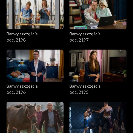
2901-3000
2801–2900
2701–2800
Barwy szczęścia
Barwy szczęścia
odc. 2198
odc. 2197
2601–2700
2501–2600
2401–2500
Barwy szczęścia
Barwy szczęścia
2301–2400
odc. 2196
odc. 2195
2201–2300
2101–2200