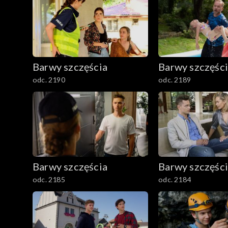
2401–2500
2301–2400
Barwy szczęścia
Barwy szczęśc
2201–2300
odc. 2190
odc. 2189
2101–2200
2001–2100
1901–2000
Barwy szczęścia
Barwy szczęśc
1801–1900
odc. 2185
odc. 2184
1701–1800
1601–1700