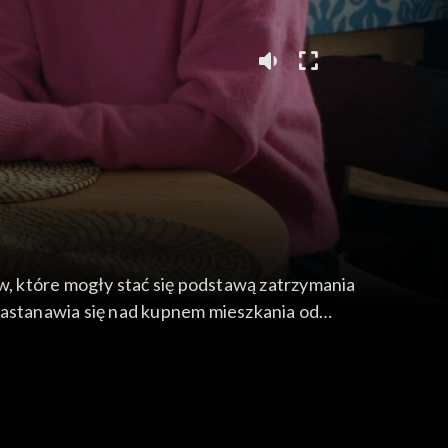
, które mogły stać się podstawą zatrzymania
zastanawia się nad kupnem mieszkania od
ycony talentem artystycznym Walerii