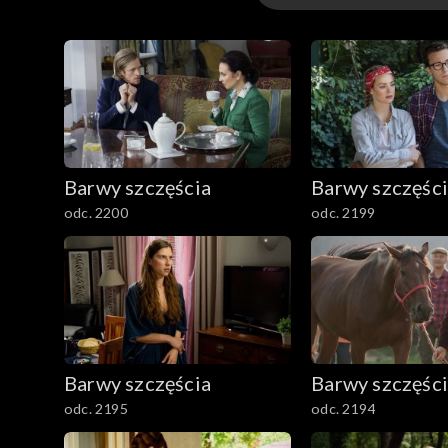
3301-3400
3201-3300
3101-3200
Barwy szczęścia
Barwy szczęśc
3001-3100
odc. 2200
odc. 2199
2901-3000
2801–2900
2701–2800
Barwy szczęścia
Barwy szczęśc
2601–2700
odc. 2195
odc. 2194
2501–2600