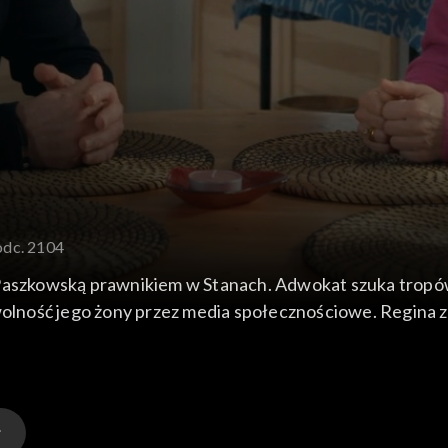
odc. 2104
 Paszkowską prawnikiem w Stanach. Adwokat szuka tropów
 wolność jego żony przez media społecznościowe. Regina 
oją się brakiem ruchu w nowym Feel Good. Stefan zachw
go żona będzie mogła sprzedawać swoje obrazy.