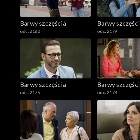
1501–1600
Barwy szczęścia
Barwy szczęśc
1401–1500
odc. 2180
odc. 2179
1301–1400
1201–1300
1101–1200
Barwy szczęścia
Barwy szczęśc
odc. 2175
odc. 2174
1001–1100
901–1000
801–900