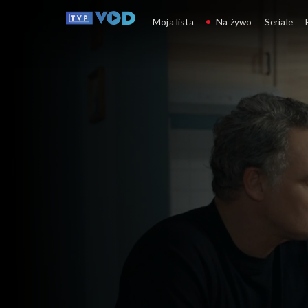
Barwy szczęścia
Moja lista
Na żywo
Seriale