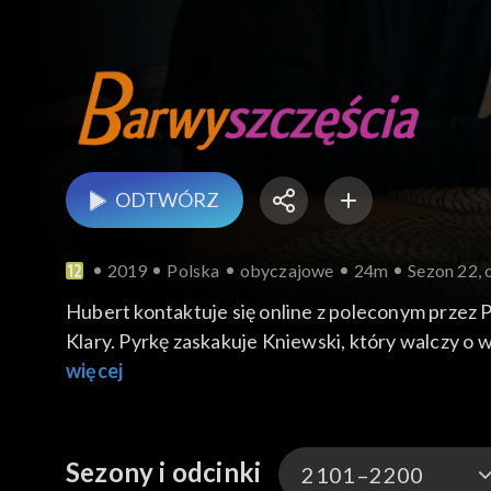
ODTWÓRZ
2019
Polska
obyczajowe
24m
Sezon 22, 
Hubert kontaktuje się online z poleconym przez
Klary. Pyrkę zaskakuje Kniewski, który walczy o
Walawskiego. Tymczasem Franek i Renata niepok
więcej
postanawia zorganizować kiermasz, na którym je
Sezony i odcinki
2101–2200