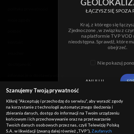
GEOLOKALIZ
polityka prywatności
ŁĄCZYSZ SIĘ SPOZA 
moje zgody
Kraj, z którego się łączys
Zjednoczone , w związku z czy
pomoc
na platformie TVP VOD
nieodstępna. Sprawdź, które m
kontakt
obejrzeć.
voucher
Nie pokazuj pon
dostępność
informacje o dostawcy usług
ANULUJ
SP
Szanujemy Twoją prywatność
Kliknij "Akceptuję i przechodzę do serwisu", aby wyrazić zgody
na korzystanie z technologii automatycznego śledzenia i
zbierania danych, dostęp do informacji na Twoim urządzeniu
końcowym i ich przechowywanie oraz na przetwarzanie
Twoich danych osobowych przez nas, czyli Telewizję Polską
S.A. w likwidacji (zwaną dalej również „TVP”),
Zaufanych