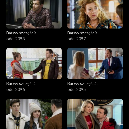
2901-3000
2801–2900
2701–2800
Barwy szczęścia
Barwy szczęścia
odc. 2098
odc. 2097
2601–2700
2501–2600
2401–2500
Barwy szczęścia
Barwy szczęścia
2301–2400
odc. 2096
odc. 2095
2201–2300
2101–2200