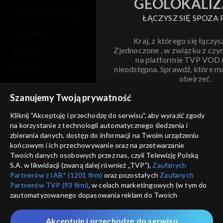
GEOLOKALIZ
polityka prywatności
ŁĄCZYSZ SIĘ SPOZA 
moje zgody
Kraj, z którego się łączys
Zjednoczone , w związku z czy
pomoc
na platformie TVP VOD
nieodstępna. Sprawdź, które m
kontakt
obejrzeć.
voucher
Szanujemy Twoją prywatność
Nie pokazuj pon
dostępność
Kliknij "Akceptuję i przechodzę do serwisu", aby wyrazić zgody
na korzystanie z technologii automatycznego śledzenia i
informacje o dostawcy usług
ANULUJ
SP
zbierania danych, dostęp do informacji na Twoim urządzeniu
końcowym i ich przechowywanie oraz na przetwarzanie
Twoich danych osobowych przez nas, czyli Telewizję Polską
S.A. w likwidacji (zwaną dalej również „TVP”),
Zaufanych
Partnerów z IAB* (1201 firm)
oraz pozostałych
Zaufanych
Partnerów TVP (93 firm)
, w celach marketingowych (w tym do
zautomatyzowanego dopasowania reklam do Twoich
zainteresowań i mierzenia ich skuteczności) i pozostałych,
które wskazujemy poniżej, a także zgody na udostępnianie
Akceptuję i przechodzę do serwisu