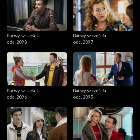
2901-3000
2801–2900
2701–2800
Barwy szczęścia
Barwy szczęścia
odc. 2098
odc. 2097
2601–2700
2501–2600
2401–2500
Barwy szczęścia
Barwy szczęścia
2301–2400
odc. 2096
odc. 2095
2201–2300
2101–2200