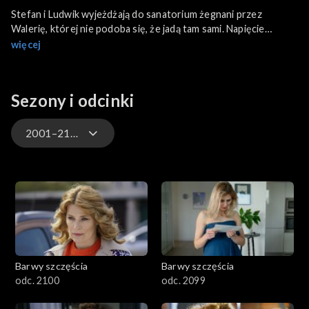
Stefan i Ludwik wyjeżdżają do sanatorium żegnani przez
Walerię, której nie podoba się, że jadą tam sami. Napięcie
podsyca Tolek komentując, że koledzy z pewnością zaszaleją
więcej
podczas pobytu. Na miejscu panowie od razu zwracają uwagę
dwóch kuracjuszek żądnych wrażeń i gotowych na romans.
Sezony i odcinki
2001–2100
3301-3400
3201-3300
3101-3200
Barwy szczęścia
Barwy szczęścia
3001-3100
odc. 2100
odc. 2099