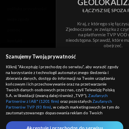
GEOLOKALIZ
polityka prywatności
ŁĄCZYSZ SIĘ SPOZA 
moje zgody
Kraj, z którego się łączys
Zjednoczone , w związku z czy
pomoc
na platformie TVP VOD
nieodstępna. Sprawdź, które m
kontakt
obejrzeć.
voucher
Szanujemy Twoją prywatność
Nie pokazuj pon
dostępność
Kliknij "Akceptuję i przechodzę do serwisu", aby wyrazić zgody
na korzystanie z technologii automatycznego śledzenia i
informacje o dostawcy usług
ANULUJ
SP
zbierania danych, dostęp do informacji na Twoim urządzeniu
końcowym i ich przechowywanie oraz na przetwarzanie
Twoich danych osobowych przez nas, czyli Telewizję Polską
S.A. w likwidacji (zwaną dalej również „TVP”),
Zaufanych
Partnerów z IAB* (1201 firm)
oraz pozostałych
Zaufanych
Partnerów TVP (93 firm)
, w celach marketingowych (w tym do
zautomatyzowanego dopasowania reklam do Twoich
zainteresowań i mierzenia ich skuteczności) i pozostałych,
które wskazujemy poniżej, a także zgody na udostępnianie
Akceptuję i przechodzę do serwisu