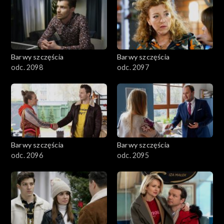
2901-3000
2801–2900
2701–2800
Barwy szczęścia
Barwy szczęścia
odc. 2098
odc. 2097
2601–2700
2501–2600
2401–2500
Barwy szczęścia
Barwy szczęścia
2301–2400
odc. 2096
odc. 2095
2201–2300
2101–2200