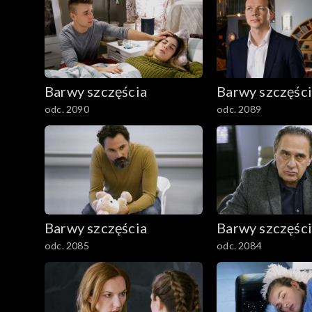
2401–2500
2301–2400
Barwy szczęścia
Barwy szczęśc
2201–2300
odc. 2090
odc. 2089
2101–2200
2001–2100
1901–2000
Barwy szczęścia
Barwy szczęśc
1801–1900
odc. 2085
odc. 2084
1701–1800
1601–1700