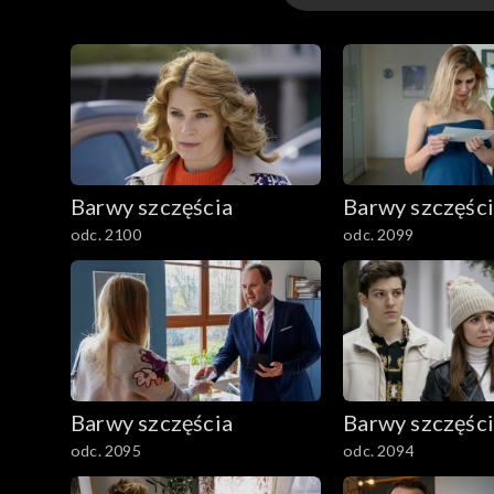
3301-3400
3201-3300
3101-3200
Barwy szczęścia
Barwy szczęśc
3001-3100
odc. 2100
odc. 2099
2901-3000
2801–2900
2701–2800
Barwy szczęścia
Barwy szczęśc
2601–2700
odc. 2095
odc. 2094
2501–2600