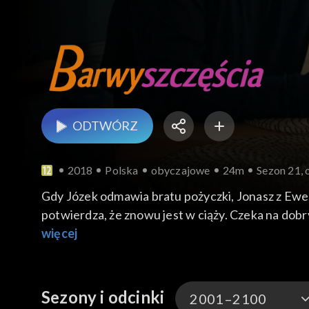
ODTWÓRZ
2018
Polska
obyczajowe
24m
Sezon 21, 
Gdy Józek odmawia bratu pożyczki, Jonasz z Ewel
potwierdza, że znowu jest w ciąży. Czeka na dobr
w pięcioboju. Wszyscy jej gratulują, zwłaszcza Adr
więcej
Sezony i odcinki
2001–2100