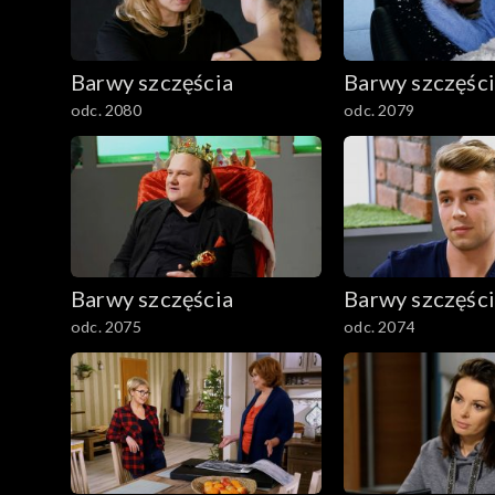
1501–1600
Barwy szczęścia
Barwy szczęśc
1401–1500
odc. 2080
odc. 2079
1301–1400
1201–1300
1101–1200
Barwy szczęścia
Barwy szczęśc
odc. 2075
odc. 2074
1001–1100
901–1000
801–900