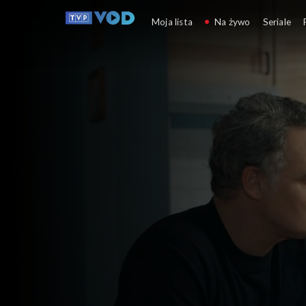
Barwy szczęścia
Moja lista
Na żywo
Seriale