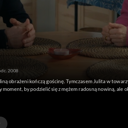
odc. 2008
iną obrażeni kończą gościnę. Tymczasem Julita w towarzy
y moment, by podzielić się z mężem radosną nowiną, ale o
ian wydaje się szczęśliwy z sukcesu koleżanki. Filip jest z