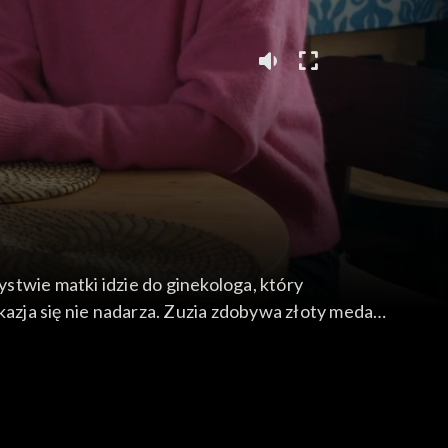
stwie matki idzie do ginekologa, który
kazja się nie nadarza. Zuzia zdobywa złoty medal
azdrosny...