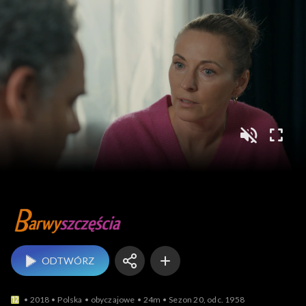
Barwy szczęścia
ODTWÓRZ
2018
Polska
obyczajowe
24m
Sezon 20, odc. 1958