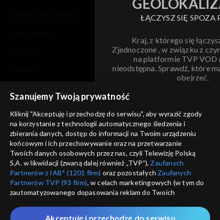
GEOLOKALIZ
polityka prywatności
ŁĄCZYSZ SIĘ SPOZA 
moje zgody
Kraj, z którego się łączys
Zjednoczone , w związku z czy
pomoc
na platformie TVP VOD
nieodstępna. Sprawdź, które m
kontakt
obejrzeć.
voucher
Szanujemy Twoją prywatność
Nie pokazuj pon
dostępność
Kliknij "Akceptuję i przechodzę do serwisu", aby wyrazić zgody
na korzystanie z technologii automatycznego śledzenia i
informacje o dostawcy usług
ANULUJ
SP
zbierania danych, dostęp do informacji na Twoim urządzeniu
końcowym i ich przechowywanie oraz na przetwarzanie
Twoich danych osobowych przez nas, czyli Telewizję Polską
S.A. w likwidacji (zwaną dalej również „TVP”),
Zaufanych
Partnerów z IAB* (1201 firm)
oraz pozostałych
Zaufanych
Partnerów TVP (93 firm)
, w celach marketingowych (w tym do
zautomatyzowanego dopasowania reklam do Twoich
zainteresowań i mierzenia ich skuteczności) i pozostałych,
które wskazujemy poniżej, a także zgody na udostępnianie
Akceptuję i przechodzę do serwisu