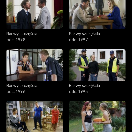
2901-3000
2801–2900
2701–2800
Barwy szczęścia
Barwy szczęścia
odc. 1998
odc. 1997
2601–2700
2501–2600
2401–2500
Barwy szczęścia
Barwy szczęścia
2301–2400
odc. 1996
odc. 1995
2201–2300
2101–2200