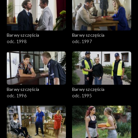
2901-3000
2801–2900
2701–2800
Barwy szczęścia
Barwy szczęścia
odc. 1998
odc. 1997
2601–2700
2501–2600
2401–2500
Barwy szczęścia
Barwy szczęścia
2301–2400
odc. 1996
odc. 1995
2201–2300
2101–2200