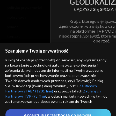
GEOLOKALIZ
polityka prywatności
ŁĄCZYSZ SIĘ SPOZA 
moje zgody
Kraj, z którego się łączys
Zjednoczone , w związku z czy
pomoc
na platformie TVP VOD
nieodstępna. Sprawdź, które m
kontakt
obejrzeć.
voucher
Szanujemy Twoją prywatność
Nie pokazuj pon
dostępność
Kliknij "Akceptuję i przechodzę do serwisu", aby wyrazić zgody
na korzystanie z technologii automatycznego śledzenia i
informacje o dostawcy usług
ANULUJ
SP
zbierania danych, dostęp do informacji na Twoim urządzeniu
końcowym i ich przechowywanie oraz na przetwarzanie
Twoich danych osobowych przez nas, czyli Telewizję Polską
S.A. w likwidacji (zwaną dalej również „TVP”),
Zaufanych
Partnerów z IAB* (1201 firm)
oraz pozostałych
Zaufanych
Partnerów TVP (93 firm)
, w celach marketingowych (w tym do
zautomatyzowanego dopasowania reklam do Twoich
zainteresowań i mierzenia ich skuteczności) i pozostałych,
które wskazujemy poniżej, a także zgody na udostępnianie
Akceptuję i przechodzę do serwisu