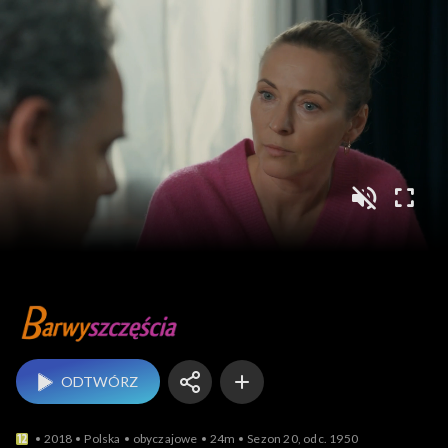
Barwy szczęścia
ODTWÓRZ
2018
Polska
obyczajowe
24m
Sezon 20, odc. 1950