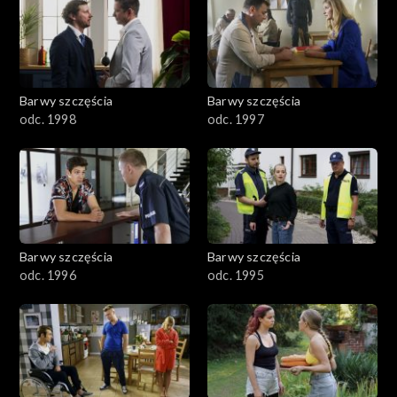
2901-3000
2801–2900
2701–2800
Barwy szczęścia
Barwy szczęścia
odc. 1998
odc. 1997
2601–2700
2501–2600
2401–2500
Barwy szczęścia
Barwy szczęścia
2301–2400
odc. 1996
odc. 1995
2201–2300
2101–2200