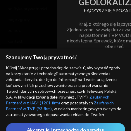
GEOLOKALIZ
polityka prywatności
ŁĄCZYSZ SIĘ SPOZA 
moje zgody
Kraj, z którego się łączys
Zjednoczone , w związku z czy
pomoc
na platformie TVP VOD
nieodstępna. Sprawdź, które m
kontakt
obejrzeć.
voucher
Szanujemy Twoją prywatność
Nie pokazuj pon
dostępność
Kliknij "Akceptuję i przechodzę do serwisu", aby wyrazić zgody
na korzystanie z technologii automatycznego śledzenia i
informacje o dostawcy usług
ANULUJ
SP
zbierania danych, dostęp do informacji na Twoim urządzeniu
końcowym i ich przechowywanie oraz na przetwarzanie
Twoich danych osobowych przez nas, czyli Telewizję Polską
S.A. w likwidacji (zwaną dalej również „TVP”),
Zaufanych
Partnerów z IAB* (1201 firm)
oraz pozostałych
Zaufanych
Partnerów TVP (93 firm)
, w celach marketingowych (w tym do
zautomatyzowanego dopasowania reklam do Twoich
zainteresowań i mierzenia ich skuteczności) i pozostałych,
które wskazujemy poniżej, a także zgody na udostępnianie
Akceptuję i przechodzę do serwisu