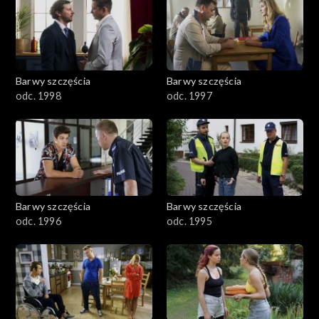
2901-3000
2801–2900
2701–2800
Barwy szczęścia
Barwy szczęścia
odc. 1998
odc. 1997
2601–2700
2501–2600
2401–2500
Barwy szczęścia
Barwy szczęścia
2301–2400
odc. 1996
odc. 1995
2201–2300
2101–2200