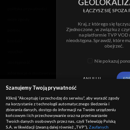
GEOLOKALIZ
polityka prywatności
ŁĄCZYSZ SIĘ SPOZA 
moje zgody
Kraj, z którego się łączys
Zjednoczone , w związku z czy
pomoc
na platformie TVP VOD
nieodstępna. Sprawdź, które m
kontakt
obejrzeć.
voucher
Nie pokazuj pon
dostępność
informacje o dostawcy usług
ANULUJ
SP
Szanujemy Twoją prywatność
Kliknij "Akceptuję i przechodzę do serwisu", aby wyrazić zgody
na korzystanie z technologii automatycznego śledzenia i
zbierania danych, dostęp do informacji na Twoim urządzeniu
końcowym i ich przechowywanie oraz na przetwarzanie
Twoich danych osobowych przez nas, czyli Telewizję Polską
S.A. w likwidacji (zwaną dalej również „TVP”),
Zaufanych