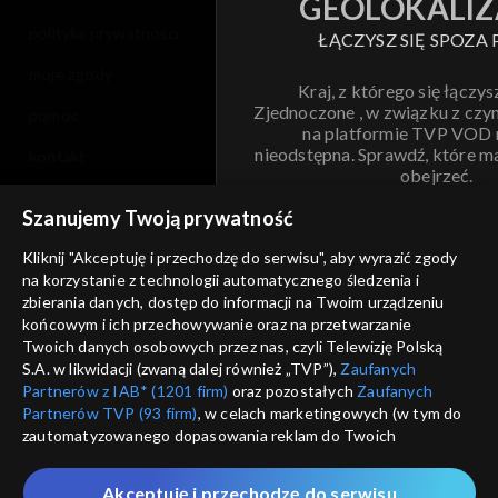
GEOLOKALIZ
polityka prywatności
ŁĄCZYSZ SIĘ SPOZA 
moje zgody
Kraj, z którego się łączys
Zjednoczone , w związku z czy
pomoc
na platformie TVP VOD
nieodstępna. Sprawdź, które m
kontakt
obejrzeć.
voucher
Szanujemy Twoją prywatność
Nie pokazuj pon
dostępność
Kliknij "Akceptuję i przechodzę do serwisu", aby wyrazić zgody
na korzystanie z technologii automatycznego śledzenia i
informacje o dostawcy usług
ANULUJ
SP
zbierania danych, dostęp do informacji na Twoim urządzeniu
końcowym i ich przechowywanie oraz na przetwarzanie
Twoich danych osobowych przez nas, czyli Telewizję Polską
S.A. w likwidacji (zwaną dalej również „TVP”),
Zaufanych
Partnerów z IAB* (1201 firm)
oraz pozostałych
Zaufanych
Partnerów TVP (93 firm)
, w celach marketingowych (w tym do
zautomatyzowanego dopasowania reklam do Twoich
zainteresowań i mierzenia ich skuteczności) i pozostałych,
które wskazujemy poniżej, a także zgody na udostępnianie
Akceptuję i przechodzę do serwisu