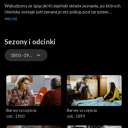
Wybudzony ze śpiączki Krzepiński składa zeznania, po których
Umińska zostaje zatrzymana przez policję pod zarzutem
usiłowania morderstwa. Oliwka i Kajtek niepokoją się o Jowitę.
więcej
Nastolatka nie dociera na umówione z przyjaciółmi spotkanie,
gdyż drogę zastępuje jej Karol Badeński, były kochanek, który
trafił przez nią na kilka lat do więzienia. Władek i Darek próbują
Sezony i odcinki
wykręcić się ze wspólnego wyjazdu na narty z Beatą i Radeckim.
Podczas rozmowy telefonicznej docierają do nich odgłosy
wypadku samochodowego.
1801–1900
3301-3400
3201-3300
3101-3200
Barwy szczęścia
Barwy szczęścia
3001-3100
odc. 1900
odc. 1899