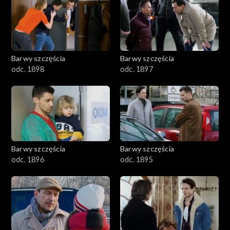
2901-3000
2801–2900
2701–2800
Barwy szczęścia
Barwy szczęścia
odc. 1898
odc. 1897
2601–2700
2501–2600
2401–2500
Barwy szczęścia
Barwy szczęścia
2301–2400
odc. 1896
odc. 1895
2201–2300
2101–2200