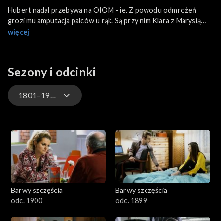
Hubert nadal przebywa na OIOM - ie. Z powodu odmrożeń
grozi mu amputacja palców u rąk. Są przy nim Klara z Marysią
oraz Agata i Staś. Tymczasem Paweł, który został w
więcej
Warszawie, spędza sylwestra z Marzeną. Stefan chciałby
przywitać Nowy Rok na imprezie w Feel Good, ale Waleria i
Carina nie mają ochoty na zabawę. Pod nieobecność pań w
Sezony i odcinki
domu Górków zjawia się Franek, ojciec dziecka Cariny Jola
uświadamia Tomka, że Mariola nie jestem prezeską masarni i
oszukała go w sprawie swojej pozycji zawodowej
1801–1900
3301-3400
3201-3300
3101-3200
Barwy szczęścia
Barwy szczęścia
3001-3100
odc. 1900
odc. 1899