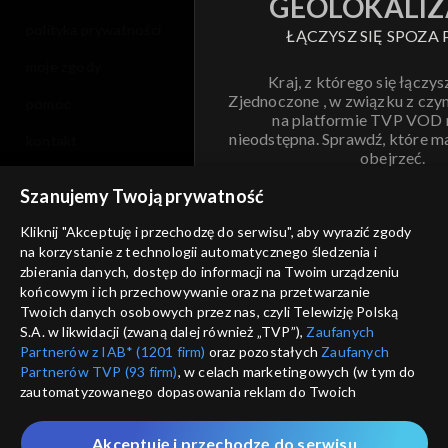
GEOLOKALIZ
polityka prywatności
ŁĄCZYSZ SIĘ SPOZA 
moje zgody
Kraj, z którego się łączys
Zjednoczone , w związku z czy
pomoc
na platformie TVP VOD
nieodstępna. Sprawdź, które m
kontakt
obejrzeć.
voucher
Szanujemy Twoją prywatność
Nie pokazuj pon
dostępność
Kliknij "Akceptuję i przechodzę do serwisu", aby wyrazić zgody
na korzystanie z technologii automatycznego śledzenia i
informacje o dostawcy usług
ANULUJ
SP
zbierania danych, dostęp do informacji na Twoim urządzeniu
końcowym i ich przechowywanie oraz na przetwarzanie
Twoich danych osobowych przez nas, czyli Telewizję Polską
S.A. w likwidacji (zwaną dalej również „TVP”),
Zaufanych
Partnerów z IAB* (1201 firm)
oraz pozostałych
Zaufanych
Partnerów TVP (93 firm)
, w celach marketingowych (w tym do
zautomatyzowanego dopasowania reklam do Twoich
zainteresowań i mierzenia ich skuteczności) i pozostałych,
które wskazujemy poniżej, a także zgody na udostępnianie
Akceptuję i przechodzę do serwisu