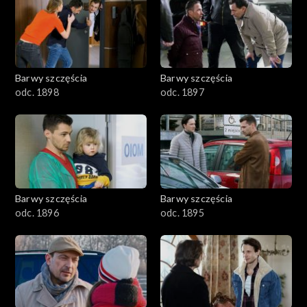
2901-3000
2801–2900
2701–2800
Barwy szczęścia
Barwy szczęścia
odc. 1898
odc. 1897
2601–2700
2501–2600
2401–2500
Barwy szczęścia
Barwy szczęścia
2301–2400
odc. 1896
odc. 1895
2201–2300
2101–2200