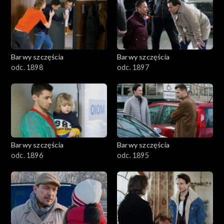
2901-3000
2801–2900
2701–2800
Barwy szczęścia
Barwy szczęścia
odc. 1898
odc. 1897
2601–2700
2501–2600
2401–2500
Barwy szczęścia
Barwy szczęścia
2301–2400
odc. 1896
odc. 1895
2201–2300
2101–2200