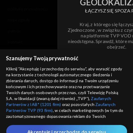
GEOLOKALIZ
polityka prywatności
ŁĄCZYSZ SIĘ SPOZA 
moje zgody
Kraj, z którego się łączys
Zjednoczone , w związku z czy
pomoc
na platformie TVP VOD
nieodstępna. Sprawdź, które m
kontakt
obejrzeć.
voucher
Szanujemy Twoją prywatność
Nie pokazuj pon
dostępność
Kliknij "Akceptuję i przechodzę do serwisu", aby wyrazić zgody
na korzystanie z technologii automatycznego śledzenia i
informacje o dostawcy usług
ANULUJ
SP
zbierania danych, dostęp do informacji na Twoim urządzeniu
końcowym i ich przechowywanie oraz na przetwarzanie
Twoich danych osobowych przez nas, czyli Telewizję Polską
S.A. w likwidacji (zwaną dalej również „TVP”),
Zaufanych
Partnerów z IAB* (1201 firm)
oraz pozostałych
Zaufanych
Partnerów TVP (93 firm)
, w celach marketingowych (w tym do
zautomatyzowanego dopasowania reklam do Twoich
zainteresowań i mierzenia ich skuteczności) i pozostałych,
które wskazujemy poniżej, a także zgody na udostępnianie
Akceptuję i przechodzę do serwisu