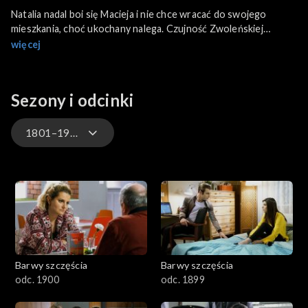
Natalia nadal boi się Macieja i nie chce wracać do swojego
mieszkania, choć ukochany nalega. Czujność Zwoleńskiej
zostaje uśpiona, kiedy Łukasz przekazuje jej zdobyte o
więcej
Oliwierze i Wilku informacje. W drodze do studia nagrań Ula i
Hubert widzą Wolana.
Sezony i odcinki
1801–1900
3301-3400
3201-3300
3101-3200
Barwy szczęścia
Barwy szczęścia
3001-3100
odc. 1900
odc. 1899