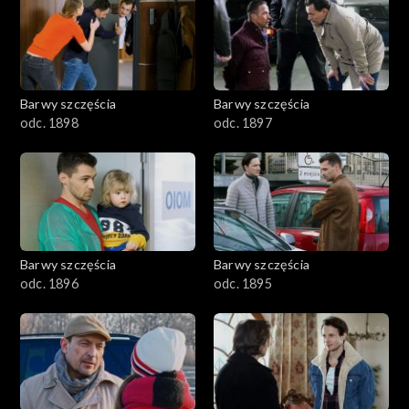
2901-3000
2801–2900
2701–2800
Barwy szczęścia
Barwy szczęścia
odc. 1898
odc. 1897
2601–2700
2501–2600
2401–2500
Barwy szczęścia
Barwy szczęścia
2301–2400
odc. 1896
odc. 1895
2201–2300
2101–2200