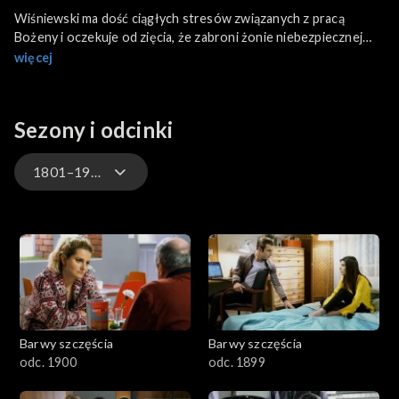
Wiśniewski ma dość ciągłych stresów związanych z pracą
Bożeny i oczekuje od zięcia, że zabroni żonie niebezpiecznej
pracy. Najgorszy scenariusz dla Stańskiej zakłada karę więzienia
więcej
za zdradzenie tajemnicy śledztwa. Wkrótce Kowaluk wzywa ją
do ABW.
Sezony i odcinki
1801–1900
3301-3400
3201-3300
3101-3200
Barwy szczęścia
Barwy szczęścia
3001-3100
odc. 1900
odc. 1899