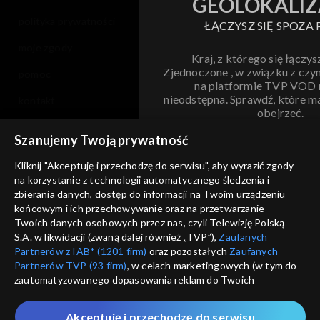
GEOLOKALIZ
polityka prywatności
ŁĄCZYSZ SIĘ SPOZA 
moje zgody
Kraj, z którego się łączys
Zjednoczone , w związku z czy
pomoc
na platformie TVP VOD
nieodstępna. Sprawdź, które m
kontakt
obejrzeć.
voucher
Szanujemy Twoją prywatność
Nie pokazuj pon
dostępność
Kliknij "Akceptuję i przechodzę do serwisu", aby wyrazić zgody
na korzystanie z technologii automatycznego śledzenia i
informacje o dostawcy usług
ANULUJ
SP
zbierania danych, dostęp do informacji na Twoim urządzeniu
końcowym i ich przechowywanie oraz na przetwarzanie
Twoich danych osobowych przez nas, czyli Telewizję Polską
S.A. w likwidacji (zwaną dalej również „TVP”),
Zaufanych
Partnerów z IAB* (1201 firm)
oraz pozostałych
Zaufanych
Partnerów TVP (93 firm)
, w celach marketingowych (w tym do
zautomatyzowanego dopasowania reklam do Twoich
zainteresowań i mierzenia ich skuteczności) i pozostałych,
które wskazujemy poniżej, a także zgody na udostępnianie
Akceptuję i przechodzę do serwisu