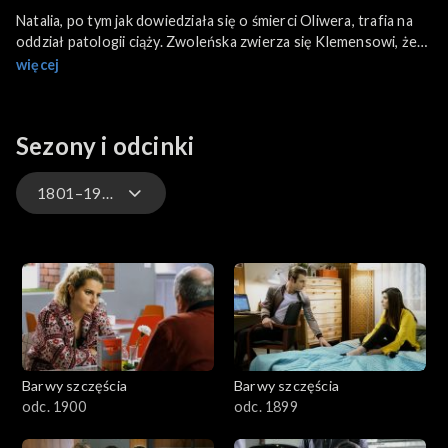
Natalia, po tym jak dowiedziała się o śmierci Oliwera, trafia na
oddział patologii ciąży. Zwoleńska zwierza się Klemensowi, że
nie wierzy w samobójstwo Jakubczyka. Wkrótce w szpitalu
więcej
pojawia się Wilk. Stefan od rana nie ma humoru, a Waleria
martwi się, że mąż ma depresję.
Sezony i odcinki
1801–1900
3301-3400
3201-3300
3101-3200
Barwy szczęścia
Barwy szczęścia
3001-3100
odc. 1900
odc. 1899