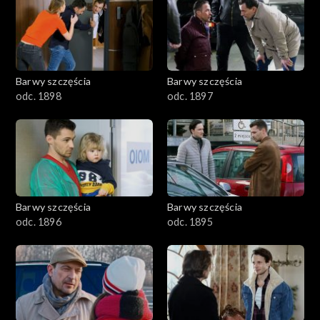
2901-3000
2801–2900
2701–2800
Barwy szczęścia
Barwy szczęścia
odc. 1898
odc. 1897
2601–2700
2501–2600
2401–2500
Barwy szczęścia
Barwy szczęścia
2301–2400
odc. 1896
odc. 1895
2201–2300
2101–2200