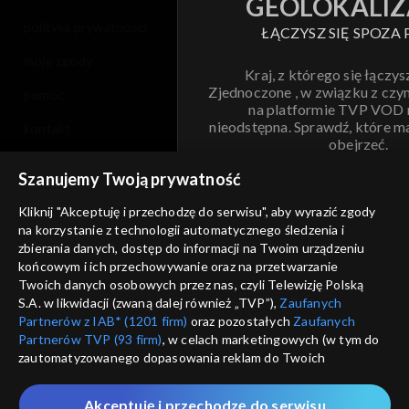
GEOLOKALIZ
polityka prywatności
ŁĄCZYSZ SIĘ SPOZA 
moje zgody
Kraj, z którego się łączys
Zjednoczone , w związku z czy
pomoc
na platformie TVP VOD
nieodstępna. Sprawdź, które m
kontakt
obejrzeć.
voucher
Szanujemy Twoją prywatność
Nie pokazuj pon
dostępność
Kliknij "Akceptuję i przechodzę do serwisu", aby wyrazić zgody
na korzystanie z technologii automatycznego śledzenia i
informacje o dostawcy usług
ANULUJ
SP
zbierania danych, dostęp do informacji na Twoim urządzeniu
końcowym i ich przechowywanie oraz na przetwarzanie
Twoich danych osobowych przez nas, czyli Telewizję Polską
S.A. w likwidacji (zwaną dalej również „TVP”),
Zaufanych
Partnerów z IAB* (1201 firm)
oraz pozostałych
Zaufanych
Partnerów TVP (93 firm)
, w celach marketingowych (w tym do
zautomatyzowanego dopasowania reklam do Twoich
zainteresowań i mierzenia ich skuteczności) i pozostałych,
które wskazujemy poniżej, a także zgody na udostępnianie
Akceptuję i przechodzę do serwisu