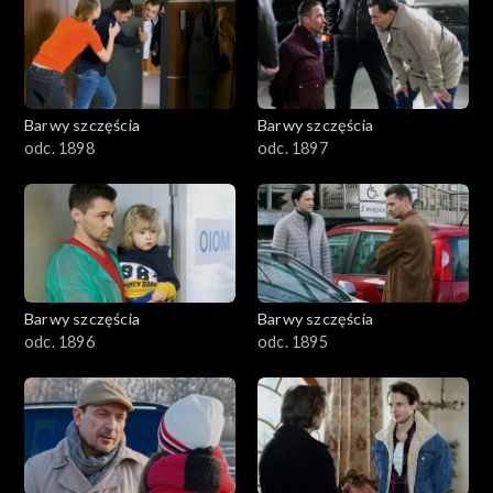
2901-3000
2801–2900
2701–2800
Barwy szczęścia
Barwy szczęścia
odc. 1898
odc. 1897
2601–2700
2501–2600
2401–2500
Barwy szczęścia
Barwy szczęścia
2301–2400
odc. 1896
odc. 1895
2201–2300
2101–2200