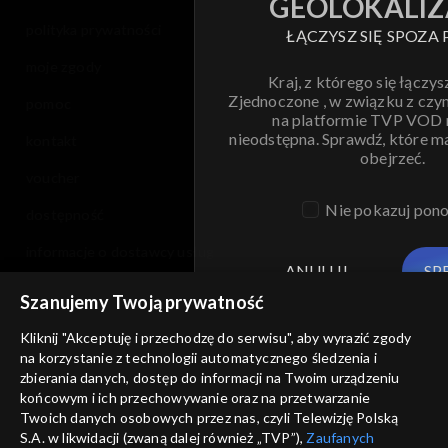
GEOLOKALIZ
polityka prywatności
ŁĄCZYSZ SIĘ SPOZA 
moje zgody
Kraj, z którego się łączys
Zjednoczone , w związku z czy
pomoc
na platformie TVP VOD
nieodstępna. Sprawdź, które m
kontakt
obejrzeć.
voucher
Nie pokazuj pon
dostępność
informacje o dostawcy usług
ANULUJ
SP
Szanujemy Twoją prywatność
Kliknij "Akceptuję i przechodzę do serwisu", aby wyrazić zgody
na korzystanie z technologii automatycznego śledzenia i
zbierania danych, dostęp do informacji na Twoim urządzeniu
końcowym i ich przechowywanie oraz na przetwarzanie
Twoich danych osobowych przez nas, czyli Telewizję Polską
S.A. w likwidacji (zwaną dalej również „TVP”),
Zaufanych