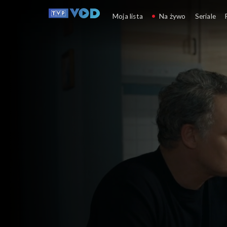
Barwy szczęścia
Moja lista
Na żywo
Seriale