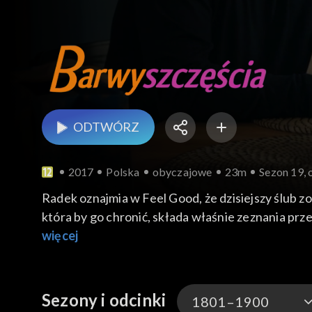
ODTWÓRZ
2017
Polska
obyczajowe
23m
Sezon 19, 
Radek oznajmia w Feel Good, że dzisiejszy ślub zo
która by go chronić, składa właśnie zeznania prz
łączyło go z Angelą. Tymczasem Jowita mówi Kajtko
więcej
tym, że hejterką okazała się Kamila i zmierzają zaw
Sezony i odcinki
1801–1900