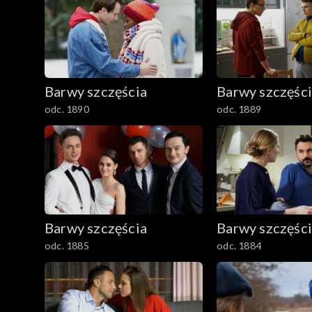
2401–2500
2301–2400
Barwy szczęścia
Barwy szczęśc
2201–2300
odc. 1890
odc. 1889
2101–2200
2001–2100
1901–2000
Barwy szczęścia
Barwy szczęśc
1801–1900
odc. 1885
odc. 1884
1701–1800
1601–1700