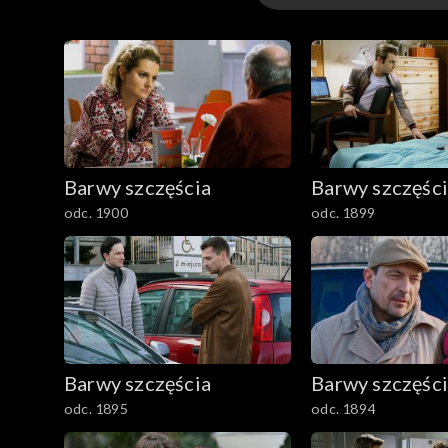
3301-3400
3201-3300
3101-3200
Barwy szczęścia
Barwy szczęśc
3001-3100
odc. 1900
odc. 1899
2901-3000
2801–2900
2701–2800
Barwy szczęścia
Barwy szczęśc
2601–2700
odc. 1895
odc. 1894
2501–2600