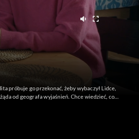
ulita próbuje go przekonać, żeby wybaczył Lidce,
 żąda od geografa wyjaśnień. Chce wiedzieć, co
karać go za Angelę. Klara i Hubert są wstrząśnięci
ć, kto korzystał z jej laptopa...