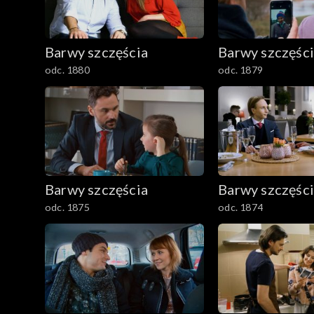
1501–1600
Barwy szczęścia
Barwy szczęśc
1401–1500
odc. 1880
odc. 1879
1301–1400
1201–1300
1101–1200
Barwy szczęścia
Barwy szczęśc
odc. 1875
odc. 1874
1001–1100
901–1000
801–900