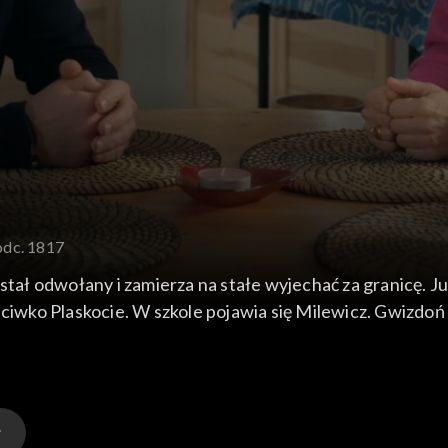
odc. 1817
stał odwołany i zamierza na stałe wyjechać za granicę. J
eciwko Plaskocie. W szkole pojawia się Milewicz. Gwizdoń
wi i Oliwce, że ma plan, by zbliżyć się do nauczyciela i u
iadomić policję. Dziewczyna zjawia się u Pyrków, by wyjaśni