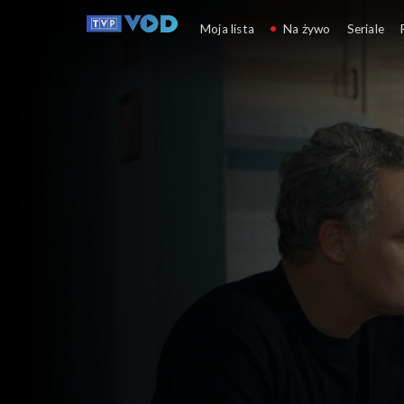
Barwy szczęścia
Moja lista
Na żywo
Seriale