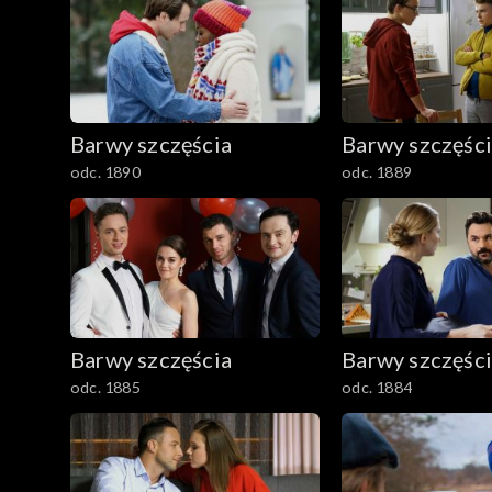
2401–2500
2301–2400
Barwy szczęścia
Barwy szczęśc
2201–2300
odc. 1890
odc. 1889
2101–2200
2001–2100
1901–2000
Barwy szczęścia
Barwy szczęśc
1801–1900
odc. 1885
odc. 1884
1701–1800
1601–1700