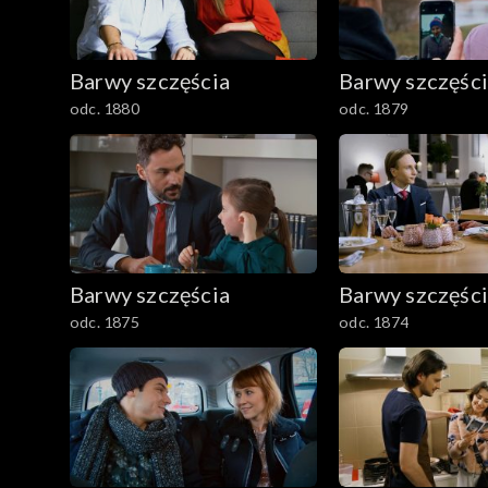
1501–1600
Barwy szczęścia
Barwy szczęśc
1401–1500
odc. 1880
odc. 1879
1301–1400
1201–1300
1101–1200
Barwy szczęścia
Barwy szczęśc
odc. 1875
odc. 1874
1001–1100
901–1000
801–900