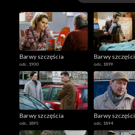
3301-3400
3201-3300
3101-3200
Barwy szczęścia
Barwy szczęśc
3001-3100
odc. 1900
odc. 1899
2901-3000
2801–2900
2701–2800
Barwy szczęścia
Barwy szczęśc
2601–2700
odc. 1895
odc. 1894
2501–2600