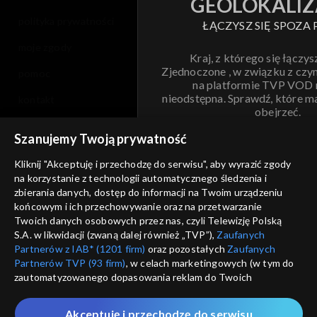
GEOLOKALIZ
polityka prywatności
ŁĄCZYSZ SIĘ SPOZA 
moje zgody
Kraj, z którego się łączys
Zjednoczone , w związku z czy
pomoc
na platformie TVP VOD
nieodstępna. Sprawdź, które m
kontakt
obejrzeć.
voucher
Szanujemy Twoją prywatność
Nie pokazuj pon
dostępność
Kliknij "Akceptuję i przechodzę do serwisu", aby wyrazić zgody
na korzystanie z technologii automatycznego śledzenia i
informacje o dostawcy usług
ANULUJ
SP
zbierania danych, dostęp do informacji na Twoim urządzeniu
końcowym i ich przechowywanie oraz na przetwarzanie
Twoich danych osobowych przez nas, czyli Telewizję Polską
S.A. w likwidacji (zwaną dalej również „TVP”),
Zaufanych
Partnerów z IAB* (1201 firm)
oraz pozostałych
Zaufanych
Partnerów TVP (93 firm)
, w celach marketingowych (w tym do
zautomatyzowanego dopasowania reklam do Twoich
zainteresowań i mierzenia ich skuteczności) i pozostałych,
które wskazujemy poniżej, a także zgody na udostępnianie
Akceptuję i przechodzę do serwisu