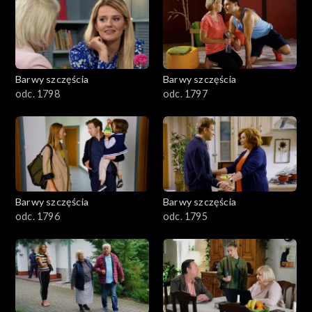
2901-3000
2801–2900
2701–2800
Barwy szczęścia
Barwy szczęścia
odc. 1798
odc. 1797
2601–2700
2501–2600
2401–2500
Barwy szczęścia
Barwy szczęścia
2301–2400
odc. 1796
odc. 1795
2201–2300
2101–2200