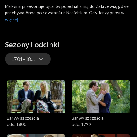
Malwina przekonuje ojca, by pojechał z nią do Zakrzewia, gdzie
przebywa Anna po rozstaniu z Nasielskim. Gdy Jerzy prosi w
pracy o urlop, Wilk w odwecie za Natalię zwalnia Marczaka.
więcej
Zuzia dostaje kolejną propozycję zawodową, ale Zdzisio nie
może jechać.
Sezony i odcinki
1701–1800
3301-3400
3201-3300
3101-3200
Barwy szczęścia
Barwy szczęścia
3001-3100
odc. 1800
odc. 1799