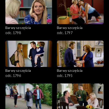
2901-3000
2801–2900
2701–2800
Barwy szczęścia
Barwy szczęścia
odc. 1798
odc. 1797
2601–2700
2501–2600
2401–2500
Barwy szczęścia
Barwy szczęścia
2301–2400
odc. 1796
odc. 1795
2201–2300
2101–2200