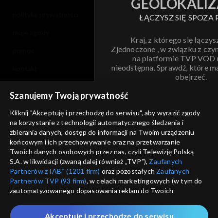
GEOLOKALIZ
polityka prywatności
ŁĄCZYSZ SIĘ SPOZA 
moje zgody
Kraj, z którego się łączys
Zjednoczone , w związku z czy
pomoc
na platformie TVP VOD
nieodstępna. Sprawdź, które m
kontakt
obejrzeć.
voucher
Szanujemy Twoją prywatność
Nie pokazuj pon
dostępność
Kliknij "Akceptuję i przechodzę do serwisu", aby wyrazić zgody
na korzystanie z technologii automatycznego śledzenia i
informacje o dostawcy usług
ANULUJ
SP
zbierania danych, dostęp do informacji na Twoim urządzeniu
końcowym i ich przechowywanie oraz na przetwarzanie
Twoich danych osobowych przez nas, czyli Telewizję Polską
S.A. w likwidacji (zwaną dalej również „TVP”),
Zaufanych
Partnerów z IAB* (1201 firm)
oraz pozostałych
Zaufanych
Partnerów TVP (93 firm)
, w celach marketingowych (w tym do
zautomatyzowanego dopasowania reklam do Twoich
zainteresowań i mierzenia ich skuteczności) i pozostałych,
które wskazujemy poniżej, a także zgody na udostępnianie
Akceptuję i przechodzę do serwisu