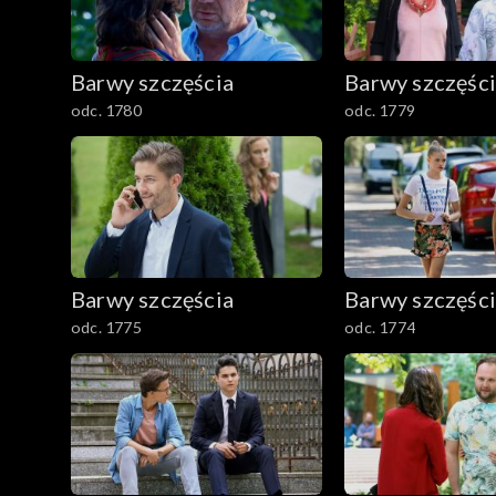
1501–1600
Barwy szczęścia
Barwy szczęśc
1401–1500
odc. 1780
odc. 1779
1301–1400
1201–1300
1101–1200
Barwy szczęścia
Barwy szczęśc
odc. 1775
odc. 1774
1001–1100
901–1000
801–900