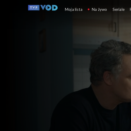
Barwy szczęścia
Moja lista
Na żywo
Seriale