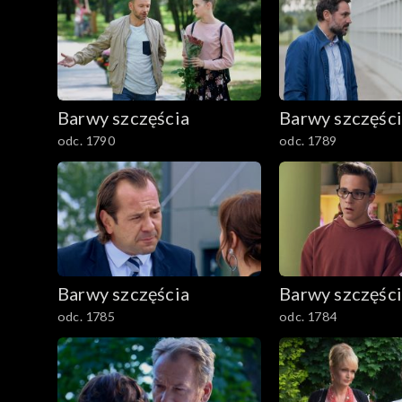
2401–2500
2301–2400
Barwy szczęścia
Barwy szczęśc
2201–2300
odc. 1790
odc. 1789
2101–2200
2001–2100
1901–2000
Barwy szczęścia
Barwy szczęśc
1801–1900
odc. 1785
odc. 1784
1701–1800
1601–1700