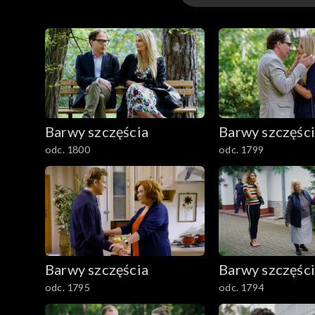
3301-3400
3201-3300
3101-3200
Barwy szczęścia
Barwy szczęśc
3001-3100
odc. 1800
odc. 1799
2901-3000
2801–2900
2701–2800
Barwy szczęścia
Barwy szczęśc
2601–2700
odc. 1795
odc. 1794
2501–2600