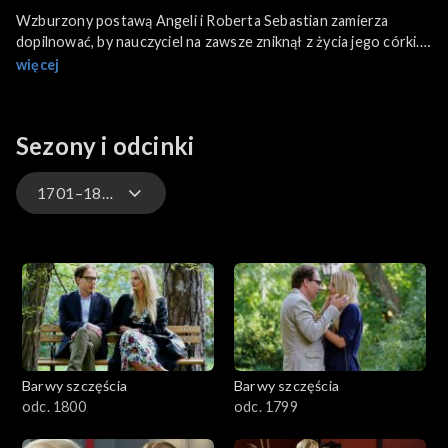
Wzburzony postawą Angeli i Roberta Sebastian zamierza
dopilnować, by nauczyciel na zawsze zniknął z życia jego córki.
Magda próbuje załagodzić aferę i znaleźć wyjście z sytuacji.
więcej
Lekarz informuje Władka, że po wypadku ma zakaz pracy w
laboratorium.
Sezony i odcinki
1701–1800
3301-3400
3201-3300
3101-3200
Barwy szczęścia
Barwy szczęścia
3001-3100
odc. 1800
odc. 1799