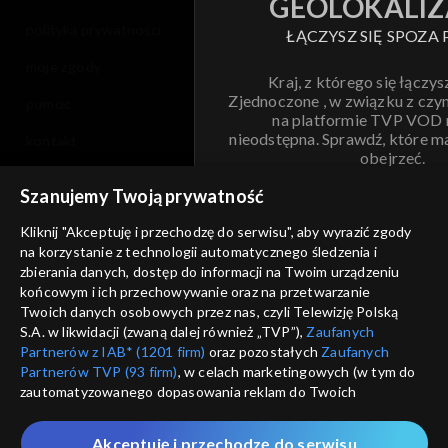
GEOLOKALIZ
polityka prywatności
ŁĄCZYSZ SIĘ SPOZA 
moje zgody
Kraj, z którego się łączys
Zjednoczone , w związku z czy
pomoc
na platformie TVP VOD
nieodstępna. Sprawdź, które m
kontakt
obejrzeć.
voucher
Szanujemy Twoją prywatność
Nie pokazuj pon
dostępność
Kliknij "Akceptuję i przechodzę do serwisu", aby wyrazić zgody
na korzystanie z technologii automatycznego śledzenia i
informacje o dostawcy usług
ANULUJ
SP
zbierania danych, dostęp do informacji na Twoim urządzeniu
końcowym i ich przechowywanie oraz na przetwarzanie
Twoich danych osobowych przez nas, czyli Telewizję Polską
S.A. w likwidacji (zwaną dalej również „TVP”),
Zaufanych
Partnerów z IAB* (1201 firm)
oraz pozostałych
Zaufanych
Partnerów TVP (93 firm)
, w celach marketingowych (w tym do
zautomatyzowanego dopasowania reklam do Twoich
zainteresowań i mierzenia ich skuteczności) i pozostałych,
które wskazujemy poniżej, a także zgody na udostępnianie
Akceptuję i przechodzę do serwisu