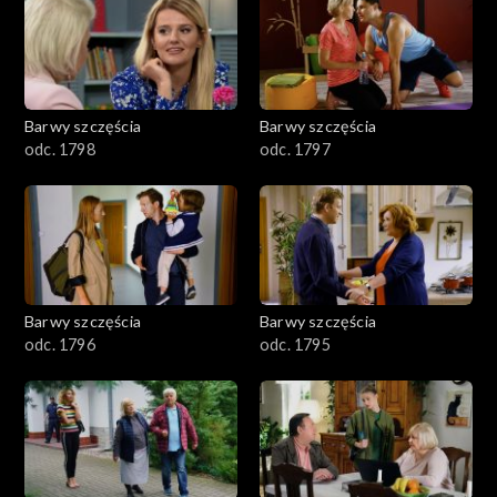
2901-3000
2801–2900
2701–2800
Barwy szczęścia
Barwy szczęścia
odc. 1798
odc. 1797
2601–2700
2501–2600
2401–2500
Barwy szczęścia
Barwy szczęścia
2301–2400
odc. 1796
odc. 1795
2201–2300
2101–2200