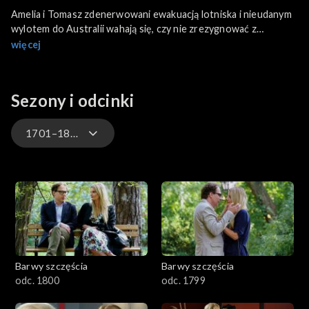
Amelia i Tomasz zdenerwowani ewakuacją lotniska i nieudanym
wylotem do Australii wahają się, czy nie zrezygnować z
podróży. Milewicz przez fałszywy alarm bombowy Eryka ma
więcej
kłopoty. Świderski nadal nie może pogodzić się z tym, że
Bożena go rzuciła.
Sezony i odcinki
1701–1800
3301-3400
3201-3300
3101-3200
Barwy szczęścia
Barwy szczęścia
3001-3100
odc. 1800
odc. 1799