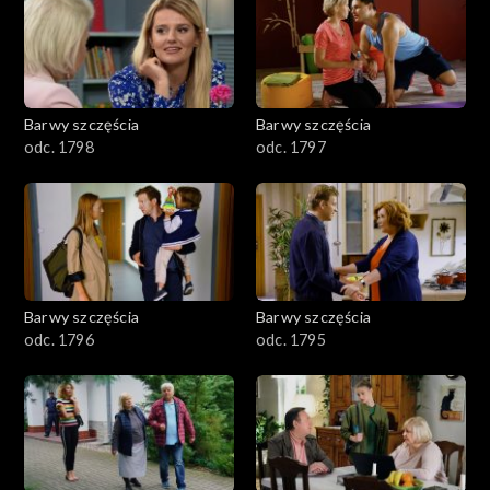
2901-3000
2801–2900
2701–2800
Barwy szczęścia
Barwy szczęścia
odc. 1798
odc. 1797
2601–2700
2501–2600
2401–2500
Barwy szczęścia
Barwy szczęścia
2301–2400
odc. 1796
odc. 1795
2201–2300
2101–2200