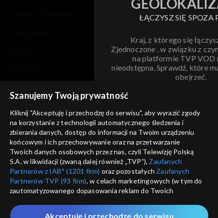
GEOLOKALIZ
polityka prywatności
ŁĄCZYSZ SIĘ SPOZA 
moje zgody
Kraj, z którego się łączys
Zjednoczone , w związku z czy
pomoc
na platformie TVP VOD
nieodstępna. Sprawdź, które m
kontakt
obejrzeć.
voucher
Szanujemy Twoją prywatność
Nie pokazuj pon
dostępność
Kliknij "Akceptuję i przechodzę do serwisu", aby wyrazić zgody
na korzystanie z technologii automatycznego śledzenia i
informacje o dostawcy usług
ANULUJ
SP
zbierania danych, dostęp do informacji na Twoim urządzeniu
końcowym i ich przechowywanie oraz na przetwarzanie
Twoich danych osobowych przez nas, czyli Telewizję Polską
S.A. w likwidacji (zwaną dalej również „TVP”),
Zaufanych
Partnerów z IAB* (1201 firm)
oraz pozostałych
Zaufanych
Partnerów TVP (93 firm)
, w celach marketingowych (w tym do
zautomatyzowanego dopasowania reklam do Twoich
zainteresowań i mierzenia ich skuteczności) i pozostałych,
które wskazujemy poniżej, a także zgody na udostępnianie
Akceptuję i przechodzę do serwisu