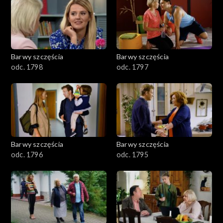
2901-3000
2801–2900
2701–2800
Barwy szczęścia
Barwy szczęścia
odc. 1798
odc. 1797
2601–2700
2501–2600
2401–2500
Barwy szczęścia
Barwy szczęścia
2301–2400
odc. 1796
odc. 1795
2201–2300
2101–2200