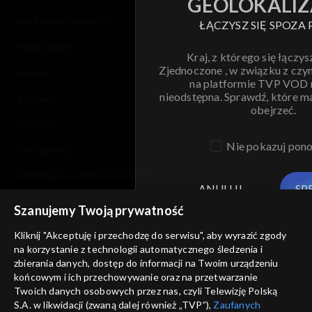
GEOLOKALIZ
polityka prywatności
ŁĄCZYSZ SIĘ SPOZA 
moje zgody
Kraj, z którego się łączys
Zjednoczone , w związku z czy
pomoc
na platformie TVP VOD
nieodstępna. Sprawdź, które m
kontakt
obejrzeć.
voucher
Nie pokazuj pon
dostępność
informacje o dostawcy usług
ANULUJ
SP
Szanujemy Twoją prywatność
Kliknij "Akceptuję i przechodzę do serwisu", aby wyrazić zgody
na korzystanie z technologii automatycznego śledzenia i
zbierania danych, dostęp do informacji na Twoim urządzeniu
końcowym i ich przechowywanie oraz na przetwarzanie
Twoich danych osobowych przez nas, czyli Telewizję Polską
S.A. w likwidacji (zwaną dalej również „TVP”),
Zaufanych