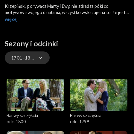
Krzepiński, porywacz Marty i Ewy, nie zdradza póki co
motywów swojego działania, wszystko wskazuje na to, że jest
niezrównoważony psychicznie. Walawskiej i jej córeczce
więcej
zagraża z jego strony śmiertelne niebezpieczeństwo.
Sezony i odcinki
1701–1800
3301-3400
3201-3300
3101-3200
Barwy szczęścia
Barwy szczęścia
3001-3100
odc. 1800
odc. 1799