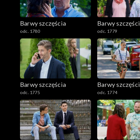
1501–1600
Barwy szczęścia
Barwy szczęśc
1401–1500
odc. 1780
odc. 1779
1301–1400
1201–1300
1101–1200
Barwy szczęścia
Barwy szczęśc
odc. 1775
odc. 1774
1001–1100
901–1000
801–900