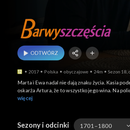
ODTWÓRZ
2017
Polska
obyczajowe
24m
Sezon 18, 
Marta i Ewa nadal nie dają znaku życia. Kasia p
oskarża Artura, że to wszystko jego wina. Na polic
więcej
Sezony i odcinki
1701–1800