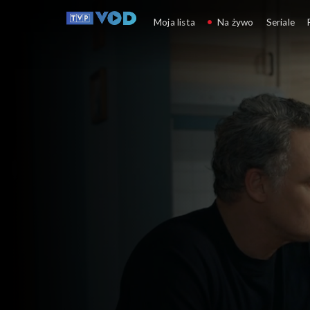
Barwy szczęścia
Moja lista
Na żywo
Seriale