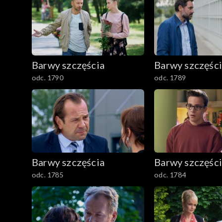
2401–2500
2301–2400
Barwy szczęścia
Barwy szczęśc
2201–2300
odc. 1790
odc. 1789
2101–2200
2001–2100
1901–2000
Barwy szczęścia
Barwy szczęśc
1801–1900
odc. 1785
odc. 1784
1701–1800
1601–1700