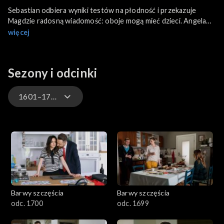
Sebastian odbiera wyniki testów na płodność i przekazuje
Magdzie radosną wiadomość: oboje mogą mieć dzieci. Angela
wybiera się na spotkanie z profesor Gwizdoń, choć przeraża ją
więcej
myśl o rozmowie z nauczycielką, z którą cały czas walczyła.
Sezony i odcinki
1601–1700
3301-3400
3201-3300
3101-3200
Barwy szczęścia
Barwy szczęścia
3001-3100
odc. 1700
odc. 1699