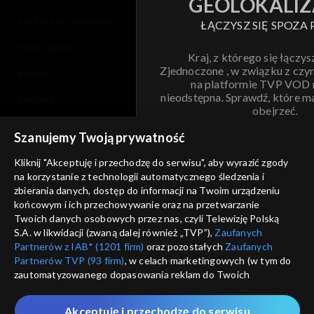
GEOLOKALIZ
polityka prywatności
ŁĄCZYSZ SIĘ SPOZA 
moje zgody
Kraj, z którego się łączys
Zjednoczone , w związku z czy
pomoc
na platformie TVP VOD
nieodstępna. Sprawdź, które m
kontakt
obejrzeć.
voucher
Szanujemy Twoją prywatność
Nie pokazuj pon
dostępność
Kliknij "Akceptuję i przechodzę do serwisu", aby wyrazić zgody
na korzystanie z technologii automatycznego śledzenia i
informacje o dostawcy usług
ANULUJ
SP
zbierania danych, dostęp do informacji na Twoim urządzeniu
końcowym i ich przechowywanie oraz na przetwarzanie
Twoich danych osobowych przez nas, czyli Telewizję Polską
S.A. w likwidacji (zwaną dalej również „TVP”),
Zaufanych
Partnerów z IAB* (1201 firm)
oraz pozostałych
Zaufanych
Partnerów TVP (93 firm)
, w celach marketingowych (w tym do
zautomatyzowanego dopasowania reklam do Twoich
zainteresowań i mierzenia ich skuteczności) i pozostałych,
które wskazujemy poniżej, a także zgody na udostępnianie
Akceptuję i przechodzę do serwisu