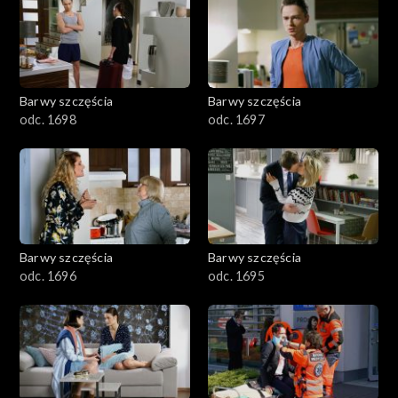
2901-3000
2801–2900
2701–2800
Barwy szczęścia
Barwy szczęścia
odc. 1698
odc. 1697
2601–2700
2501–2600
2401–2500
Barwy szczęścia
Barwy szczęścia
2301–2400
odc. 1696
odc. 1695
2201–2300
2101–2200