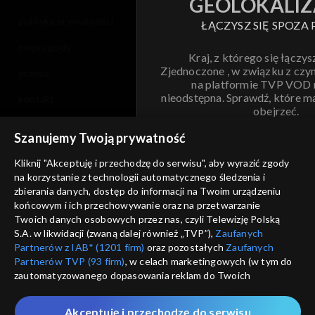
GEOLOKALIZ
polityka prywatności
ŁĄCZYSZ SIĘ SPOZA 
moje zgody
Kraj, z którego się łączys
Zjednoczone , w związku z czy
pomoc
na platformie TVP VOD
nieodstępna. Sprawdź, które m
kontakt
obejrzeć.
voucher
Szanujemy Twoją prywatność
Nie pokazuj pon
dostępność
Kliknij "Akceptuję i przechodzę do serwisu", aby wyrazić zgody
na korzystanie z technologii automatycznego śledzenia i
informacje o dostawcy usług
ANULUJ
SP
zbierania danych, dostęp do informacji na Twoim urządzeniu
końcowym i ich przechowywanie oraz na przetwarzanie
Twoich danych osobowych przez nas, czyli Telewizję Polską
S.A. w likwidacji (zwaną dalej również „TVP”),
Zaufanych
Partnerów z IAB* (1201 firm)
oraz pozostałych
Zaufanych
Partnerów TVP (93 firm)
, w celach marketingowych (w tym do
zautomatyzowanego dopasowania reklam do Twoich
zainteresowań i mierzenia ich skuteczności) i pozostałych,
które wskazujemy poniżej, a także zgody na udostępnianie
Akceptuję i przechodzę do serwisu