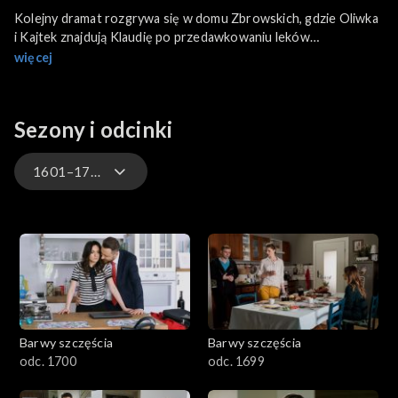
Kolejny dramat rozgrywa się w domu Zbrowskich, gdzie Oliwka
i Kajtek znajdują Klaudię po przedawkowaniu leków
uspokajających. Z pomocą zjawia się Anna, do której dotarły
więcej
plotki o skandalu z udziałem ojca Oliwki.
Sezony i odcinki
1601–1700
3301-3400
3201-3300
3101-3200
Barwy szczęścia
Barwy szczęścia
3001-3100
odc. 1700
odc. 1699