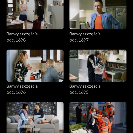
2901-3000
2801–2900
2701–2800
Barwy szczęścia
Barwy szczęścia
odc. 1698
odc. 1697
2601–2700
2501–2600
2401–2500
Barwy szczęścia
Barwy szczęścia
2301–2400
odc. 1696
odc. 1695
2201–2300
2101–2200