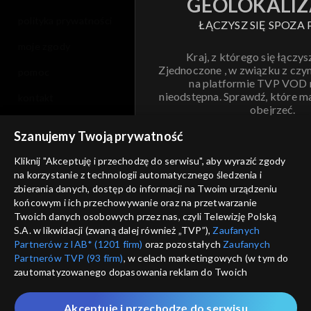
GEOLOKALIZ
polityka prywatności
ŁĄCZYSZ SIĘ SPOZA 
moje zgody
Kraj, z którego się łączys
Zjednoczone , w związku z czy
pomoc
na platformie TVP VOD
nieodstępna. Sprawdź, które m
kontakt
obejrzeć.
voucher
Szanujemy Twoją prywatność
Nie pokazuj pon
dostępność
Kliknij "Akceptuję i przechodzę do serwisu", aby wyrazić zgody
na korzystanie z technologii automatycznego śledzenia i
informacje o dostawcy usług
ANULUJ
SP
zbierania danych, dostęp do informacji na Twoim urządzeniu
końcowym i ich przechowywanie oraz na przetwarzanie
Twoich danych osobowych przez nas, czyli Telewizję Polską
S.A. w likwidacji (zwaną dalej również „TVP”),
Zaufanych
Partnerów z IAB* (1201 firm)
oraz pozostałych
Zaufanych
Partnerów TVP (93 firm)
, w celach marketingowych (w tym do
zautomatyzowanego dopasowania reklam do Twoich
zainteresowań i mierzenia ich skuteczności) i pozostałych,
które wskazujemy poniżej, a także zgody na udostępnianie
Akceptuję i przechodzę do serwisu