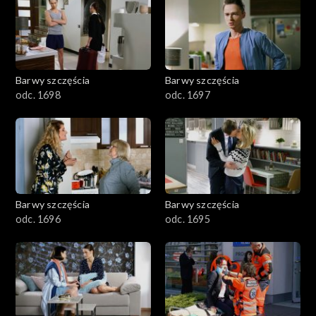
2901-3000
2801–2900
2701–2800
Barwy szczęścia
Barwy szczęścia
odc. 1698
odc. 1697
2601–2700
2501–2600
2401–2500
Barwy szczęścia
Barwy szczęścia
2301–2400
odc. 1696
odc. 1695
2201–2300
2101–2200