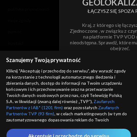
GEOLOKALIZ
polityka prywatności
ŁĄCZYSZ SIĘ SPOZA 
moje zgody
Kraj, z którego się łączys
Zjednoczone , w związku z czy
pomoc
na platformie TVP VOD
nieodstępna. Sprawdź, które m
kontakt
obejrzeć.
voucher
Szanujemy Twoją prywatność
Nie pokazuj pon
dostępność
Kliknij "Akceptuję i przechodzę do serwisu", aby wyrazić zgody
na korzystanie z technologii automatycznego śledzenia i
informacje o dostawcy usług
ANULUJ
SP
zbierania danych, dostęp do informacji na Twoim urządzeniu
końcowym i ich przechowywanie oraz na przetwarzanie
Twoich danych osobowych przez nas, czyli Telewizję Polską
S.A. w likwidacji (zwaną dalej również „TVP”),
Zaufanych
Partnerów z IAB* (1201 firm)
oraz pozostałych
Zaufanych
Partnerów TVP (93 firm)
, w celach marketingowych (w tym do
zautomatyzowanego dopasowania reklam do Twoich
zainteresowań i mierzenia ich skuteczności) i pozostałych,
które wskazujemy poniżej, a także zgody na udostępnianie
Akceptuję i przechodzę do serwisu