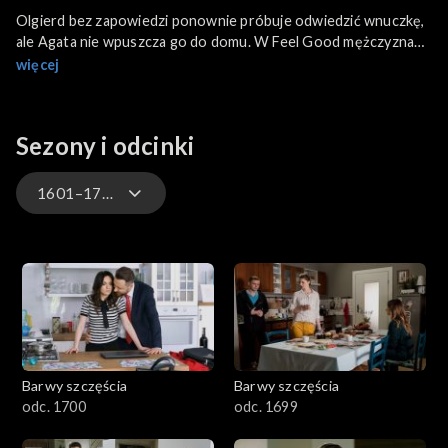
Olgierd bez zapowiedzi ponownie próbuje odwiedzić wnuczkę,
ale Agata nie wpuszcza go do domu. W Feel Good mężczyzna
robi o to awanturę Hubertowi, a także oskarża Pyrkę, że nie
więcej
zajmuje się dzieckiem i romansuje z Ulą.
Sezony i odcinki
1601–1700
3301-3400
3201-3300
3101-3200
Barwy szczęścia
Barwy szczęścia
3001-3100
odc. 1700
odc. 1699