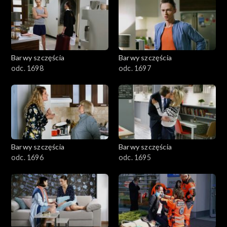
2901-3000
2801–2900
2701–2800
Barwy szczęścia
Barwy szczęścia
odc. 1698
odc. 1697
2601–2700
2501–2600
2401–2500
Barwy szczęścia
Barwy szczęścia
2301–2400
odc. 1696
odc. 1695
2201–2300
2101–2200