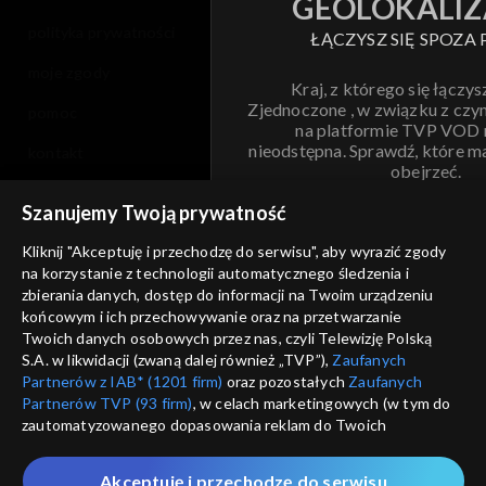
GEOLOKALIZ
polityka prywatności
ŁĄCZYSZ SIĘ SPOZA 
moje zgody
Kraj, z którego się łączys
Zjednoczone , w związku z czy
pomoc
na platformie TVP VOD
nieodstępna. Sprawdź, które m
kontakt
obejrzeć.
voucher
Szanujemy Twoją prywatność
Nie pokazuj pon
dostępność
Kliknij "Akceptuję i przechodzę do serwisu", aby wyrazić zgody
na korzystanie z technologii automatycznego śledzenia i
informacje o dostawcy usług
ANULUJ
SP
zbierania danych, dostęp do informacji na Twoim urządzeniu
końcowym i ich przechowywanie oraz na przetwarzanie
Twoich danych osobowych przez nas, czyli Telewizję Polską
S.A. w likwidacji (zwaną dalej również „TVP”),
Zaufanych
Partnerów z IAB* (1201 firm)
oraz pozostałych
Zaufanych
Partnerów TVP (93 firm)
, w celach marketingowych (w tym do
zautomatyzowanego dopasowania reklam do Twoich
zainteresowań i mierzenia ich skuteczności) i pozostałych,
które wskazujemy poniżej, a także zgody na udostępnianie
Akceptuję i przechodzę do serwisu