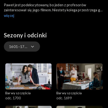
Paweł jest podekscytowany, bo jeden z profesorów
zainteresował się jego filmem. Niestety kolega przestrzega go,
że wykładowca słynie z podkradania pomysłów. Piasecki boi się
więcej
wycofać ze współpracy, żeby nie stracić dofinansowania
uczelni. Marek wyrzuca Sylwię z mieszkania, a Witkowi, przy
pomocy Niny, stara się wynagrodzić krzywdy, które spotkały go
Sezony i odcinki
przez Paszkowską.
1601–1700
3301-3400
3201-3300
3101-3200
Barwy szczęścia
Barwy szczęścia
3001-3100
odc. 1700
odc. 1699