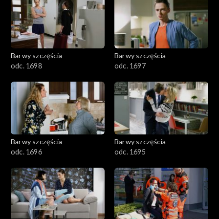
2901-3000
2801–2900
2701–2800
Barwy szczęścia
Barwy szczęścia
odc. 1698
odc. 1697
2601–2700
2501–2600
2401–2500
Barwy szczęścia
Barwy szczęścia
2301–2400
odc. 1696
odc. 1695
2201–2300
2101–2200