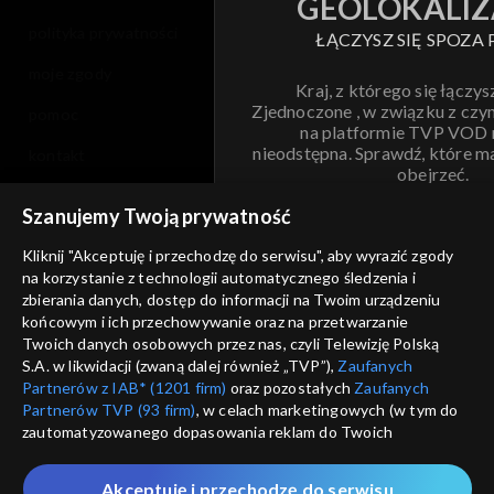
GEOLOKALIZ
polityka prywatności
ŁĄCZYSZ SIĘ SPOZA 
moje zgody
Kraj, z którego się łączys
Zjednoczone , w związku z czy
pomoc
na platformie TVP VOD
nieodstępna. Sprawdź, które m
kontakt
obejrzeć.
voucher
Szanujemy Twoją prywatność
Nie pokazuj pon
dostępność
Kliknij "Akceptuję i przechodzę do serwisu", aby wyrazić zgody
na korzystanie z technologii automatycznego śledzenia i
informacje o dostawcy usług
ANULUJ
SP
zbierania danych, dostęp do informacji na Twoim urządzeniu
końcowym i ich przechowywanie oraz na przetwarzanie
Twoich danych osobowych przez nas, czyli Telewizję Polską
S.A. w likwidacji (zwaną dalej również „TVP”),
Zaufanych
Partnerów z IAB* (1201 firm)
oraz pozostałych
Zaufanych
Partnerów TVP (93 firm)
, w celach marketingowych (w tym do
zautomatyzowanego dopasowania reklam do Twoich
zainteresowań i mierzenia ich skuteczności) i pozostałych,
które wskazujemy poniżej, a także zgody na udostępnianie
Akceptuję i przechodzę do serwisu