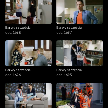
2901-3000
2801–2900
2701–2800
Barwy szczęścia
Barwy szczęścia
odc. 1698
odc. 1697
2601–2700
2501–2600
2401–2500
Barwy szczęścia
Barwy szczęścia
2301–2400
odc. 1696
odc. 1695
2201–2300
2101–2200