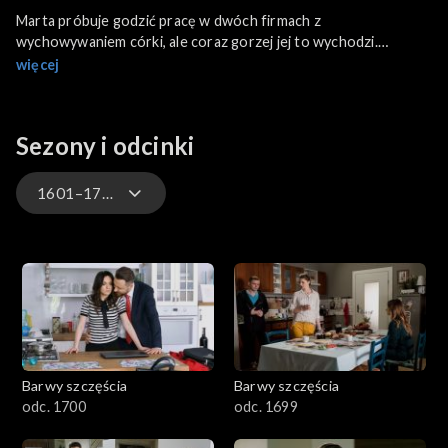
Marta próbuje godzić pracę w dwóch firmach z
wychowywaniem córki, ale coraz gorzej jej to wychodzi.
Tymczasem Piotr nieoczekiwanie proponuje byłej żonie pomoc
więcej
Kajtek cały czas martwi się o Oliwkę, dzieli się z Anną kolejnymi
niepokojącymi spostrzeżeniami na temat jej zachowania.
Sezony i odcinki
1601–1700
3301-3400
3201-3300
3101-3200
Barwy szczęścia
Barwy szczęścia
3001-3100
odc. 1700
odc. 1699