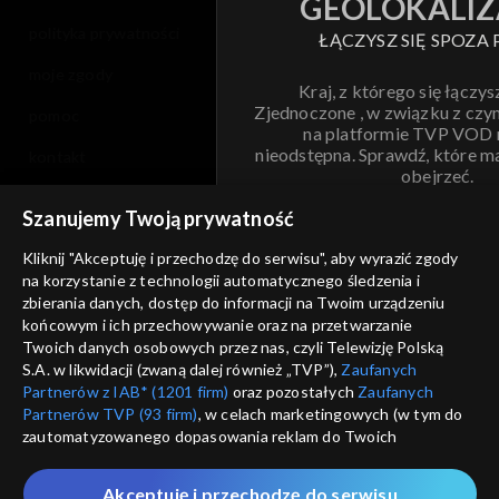
GEOLOKALIZ
polityka prywatności
ŁĄCZYSZ SIĘ SPOZA 
moje zgody
Kraj, z którego się łączys
Zjednoczone , w związku z czy
pomoc
na platformie TVP VOD
nieodstępna. Sprawdź, które m
kontakt
obejrzeć.
voucher
Szanujemy Twoją prywatność
Nie pokazuj pon
dostępność
Kliknij "Akceptuję i przechodzę do serwisu", aby wyrazić zgody
na korzystanie z technologii automatycznego śledzenia i
informacje o dostawcy usług
ANULUJ
SP
zbierania danych, dostęp do informacji na Twoim urządzeniu
końcowym i ich przechowywanie oraz na przetwarzanie
Twoich danych osobowych przez nas, czyli Telewizję Polską
S.A. w likwidacji (zwaną dalej również „TVP”),
Zaufanych
Partnerów z IAB* (1201 firm)
oraz pozostałych
Zaufanych
Partnerów TVP (93 firm)
, w celach marketingowych (w tym do
zautomatyzowanego dopasowania reklam do Twoich
zainteresowań i mierzenia ich skuteczności) i pozostałych,
które wskazujemy poniżej, a także zgody na udostępnianie
Akceptuję i przechodzę do serwisu