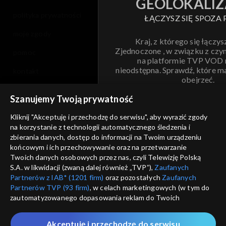
GEOLOKALIZ
polityka prywatności
ŁĄCZYSZ SIĘ SPOZA 
moje zgody
Kraj, z którego się łączys
Zjednoczone , w związku z czy
pomoc
na platformie TVP VOD
nieodstępna. Sprawdź, które m
kontakt
obejrzeć.
voucher
Szanujemy Twoją prywatność
Nie pokazuj pon
dostępność
Kliknij "Akceptuję i przechodzę do serwisu", aby wyrazić zgody
na korzystanie z technologii automatycznego śledzenia i
informacje o dostawcy usług
ANULUJ
SP
zbierania danych, dostęp do informacji na Twoim urządzeniu
końcowym i ich przechowywanie oraz na przetwarzanie
Twoich danych osobowych przez nas, czyli Telewizję Polską
S.A. w likwidacji (zwaną dalej również „TVP”),
Zaufanych
Partnerów z IAB* (1201 firm)
oraz pozostałych
Zaufanych
Partnerów TVP (93 firm)
, w celach marketingowych (w tym do
zautomatyzowanego dopasowania reklam do Twoich
zainteresowań i mierzenia ich skuteczności) i pozostałych,
które wskazujemy poniżej, a także zgody na udostępnianie
Akceptuję i przechodzę do serwisu