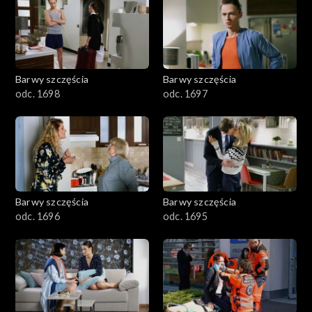
2901-3000
2801–2900
2701–2800
Barwy szczęścia
Barwy szczęścia
odc. 1698
odc. 1697
2601–2700
2501–2600
2401–2500
Barwy szczęścia
Barwy szczęścia
2301–2400
odc. 1696
odc. 1695
2201–2300
2101–2200