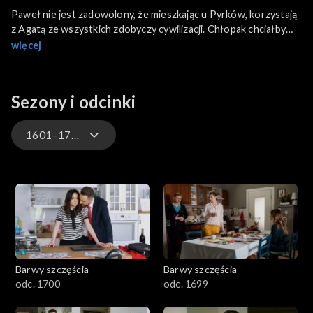
Paweł nie jest zadowolony, że mieszkając u Pyrków, korzystają
z Agatą ze wszystkich zdobyczy cywilizacji. Chłopak chciałby
wrócić do ascetycznego życia, o co kłóci się z ukochaną...
więcej
Sezony i odcinki
1601–1700
3301-3400
3201-3300
3101-3200
Barwy szczęścia
Barwy szczęścia
3001-3100
odc. 1700
odc. 1699