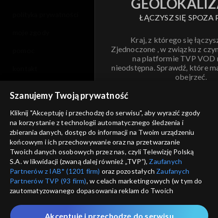
GEOLOKALIZ
polityka prywatności
ŁĄCZYSZ SIĘ SPOZA 
moje zgody
Kraj, z którego się łączys
Zjednoczone , w związku z czy
pomoc
na platformie TVP VOD
nieodstępna. Sprawdź, które m
kontakt
obejrzeć.
voucher
Szanujemy Twoją prywatność
Nie pokazuj pon
dostępność
Kliknij "Akceptuję i przechodzę do serwisu", aby wyrazić zgody
na korzystanie z technologii automatycznego śledzenia i
informacje o dostawcy usług
ANULUJ
SP
zbierania danych, dostęp do informacji na Twoim urządzeniu
końcowym i ich przechowywanie oraz na przetwarzanie
Twoich danych osobowych przez nas, czyli Telewizję Polską
S.A. w likwidacji (zwaną dalej również „TVP”),
Zaufanych
Partnerów z IAB* (1201 firm)
oraz pozostałych
Zaufanych
Partnerów TVP (93 firm)
, w celach marketingowych (w tym do
zautomatyzowanego dopasowania reklam do Twoich
zainteresowań i mierzenia ich skuteczności) i pozostałych,
które wskazujemy poniżej, a także zgody na udostępnianie
Akceptuję i przechodzę do serwisu