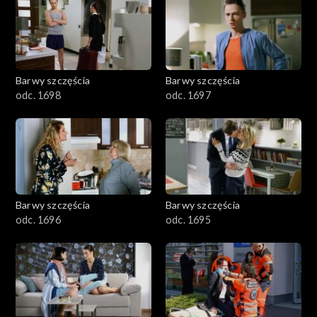
2901-3000
2801–2900
2701–2800
Barwy szczęścia
Barwy szczęścia
odc. 1698
odc. 1697
2601–2700
2501–2600
2401–2500
Barwy szczęścia
Barwy szczęścia
2301–2400
odc. 1696
odc. 1695
2201–2300
2101–2200