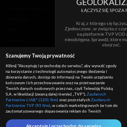
GEOLOKALIZ
polityka prywatności
ŁĄCZYSZ SIĘ SPOZA 
moje zgody
Kraj, z którego się łączys
Zjednoczone , w związku z czy
pomoc
na platformie TVP VOD
nieodstępna. Sprawdź, które m
kontakt
obejrzeć.
voucher
Szanujemy Twoją prywatność
Nie pokazuj pon
dostępność
Kliknij "Akceptuję i przechodzę do serwisu", aby wyrazić zgody
na korzystanie z technologii automatycznego śledzenia i
informacje o dostawcy usług
ANULUJ
SP
zbierania danych, dostęp do informacji na Twoim urządzeniu
końcowym i ich przechowywanie oraz na przetwarzanie
Twoich danych osobowych przez nas, czyli Telewizję Polską
S.A. w likwidacji (zwaną dalej również „TVP”),
Zaufanych
Partnerów z IAB* (1201 firm)
oraz pozostałych
Zaufanych
Partnerów TVP (93 firm)
, w celach marketingowych (w tym do
zautomatyzowanego dopasowania reklam do Twoich
zainteresowań i mierzenia ich skuteczności) i pozostałych,
które wskazujemy poniżej, a także zgody na udostępnianie
Akceptuję i przechodzę do serwisu