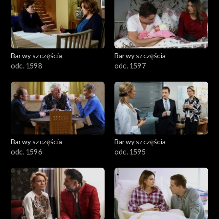
2901-3000
2801–2900
2701–2800
Barwy szczęścia
Barwy szczęścia
odc. 1598
odc. 1597
2601–2700
2501–2600
2401–2500
Barwy szczęścia
Barwy szczęścia
2301–2400
odc. 1596
odc. 1595
2201–2300
2101–2200