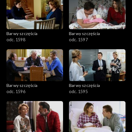
2901-3000
2801–2900
2701–2800
Barwy szczęścia
Barwy szczęścia
odc. 1598
odc. 1597
2601–2700
2501–2600
2401–2500
Barwy szczęścia
Barwy szczęścia
2301–2400
odc. 1596
odc. 1595
2201–2300
2101–2200