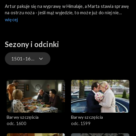
Artur pakuje się na wyprawę w Himalaje, a Marta stawia sprawę
na ostrzu noża - jeśli mąż wyjedzie, to może już do niej nie
wracać. Hubert nie może znieść obecności Pawła w domu...
więcej
Sezony i odcinki
1501–1600
3301-3400
3201-3300
3101-3200
Barwy szczęścia
Barwy szczęścia
3001-3100
odc. 1600
odc. 1599