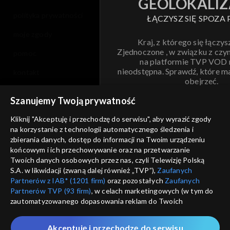
GEOLOKALIZ
polityka prywatności
ŁĄCZYSZ SIĘ SPOZA 
moje zgody
Kraj, z którego się łączys
Zjednoczone , w związku z czy
pomoc
na platformie TVP VOD
nieodstępna. Sprawdź, które m
kontakt
obejrzeć.
voucher
Szanujemy Twoją prywatność
Nie pokazuj pon
dostępność
Kliknij "Akceptuję i przechodzę do serwisu", aby wyrazić zgody
na korzystanie z technologii automatycznego śledzenia i
informacje o dostawcy usług
ANULUJ
SP
zbierania danych, dostęp do informacji na Twoim urządzeniu
końcowym i ich przechowywanie oraz na przetwarzanie
Twoich danych osobowych przez nas, czyli Telewizję Polską
S.A. w likwidacji (zwaną dalej również „TVP”),
Zaufanych
Partnerów z IAB* (1201 firm)
oraz pozostałych
Zaufanych
Partnerów TVP (93 firm)
, w celach marketingowych (w tym do
zautomatyzowanego dopasowania reklam do Twoich
zainteresowań i mierzenia ich skuteczności) i pozostałych,
które wskazujemy poniżej, a także zgody na udostępnianie
Akceptuję i przechodzę do serwisu