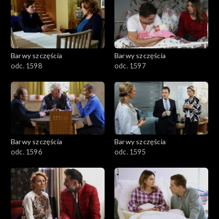
2901-3000
2801–2900
2701–2800
Barwy szczęścia
Barwy szczęścia
odc. 1598
odc. 1597
2601–2700
2501–2600
2401–2500
Barwy szczęścia
Barwy szczęścia
2301–2400
odc. 1596
odc. 1595
2201–2300
2101–2200