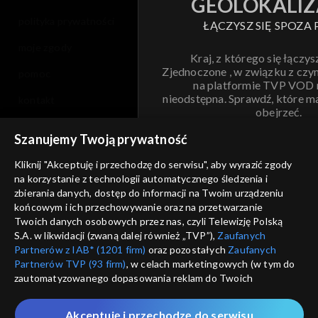
GEOLOKALIZ
polityka prywatności
ŁĄCZYSZ SIĘ SPOZA 
moje zgody
Kraj, z którego się łączys
Zjednoczone , w związku z czy
pomoc
na platformie TVP VOD
nieodstępna. Sprawdź, które m
kontakt
obejrzeć.
voucher
Szanujemy Twoją prywatność
Nie pokazuj pon
dostępność
Kliknij "Akceptuję i przechodzę do serwisu", aby wyrazić zgody
na korzystanie z technologii automatycznego śledzenia i
informacje o dostawcy usług
ANULUJ
SP
zbierania danych, dostęp do informacji na Twoim urządzeniu
końcowym i ich przechowywanie oraz na przetwarzanie
Twoich danych osobowych przez nas, czyli Telewizję Polską
S.A. w likwidacji (zwaną dalej również „TVP”),
Zaufanych
Partnerów z IAB* (1201 firm)
oraz pozostałych
Zaufanych
Partnerów TVP (93 firm)
, w celach marketingowych (w tym do
zautomatyzowanego dopasowania reklam do Twoich
zainteresowań i mierzenia ich skuteczności) i pozostałych,
które wskazujemy poniżej, a także zgody na udostępnianie
Akceptuję i przechodzę do serwisu