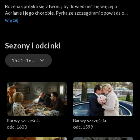
Bożena spotyka się z Iwoną, by dowiedzieć się więcej o
Adrianie i jego chorobie. Pyrka ze szczegółami opowiada o
związku z seksoholikiem i radzi Wiśniewskiej, by dla swojego
więcej
dobra trzymała się od Świderskiego z daleka...
Sezony i odcinki
1501–1600
3301-3400
3201-3300
3101-3200
Barwy szczęścia
Barwy szczęścia
3001-3100
odc. 1600
odc. 1599