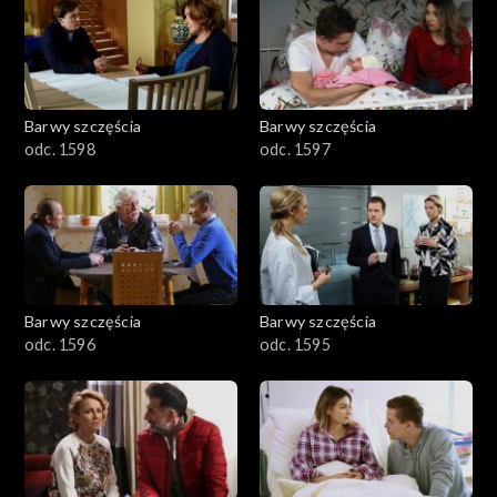
2901-3000
2801–2900
2701–2800
Barwy szczęścia
Barwy szczęścia
odc. 1598
odc. 1597
2601–2700
2501–2600
2401–2500
Barwy szczęścia
Barwy szczęścia
2301–2400
odc. 1596
odc. 1595
2201–2300
2101–2200