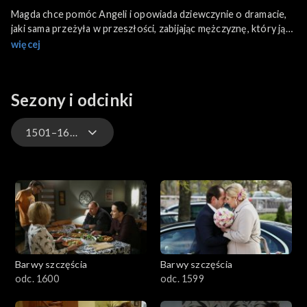
Magda chce pomóc Angeli i opowiada dziewczynie o dramacie,
jaki sama przeżyła w przeszłości, zabijając mężczyznę, który ją
więził. W końcu nastolatka otwiera się przed Zwoleńską i
więcej
wyznaje, że obwinia się o śmierć swojej mamy i dziadków...
Bożena zostaje wybudzona ze śpiączki, ale po ciężkim urazie
głowy wciąż czuje się zdezorientowana.
Sezony i odcinki
1501–1600
3301-3400
3201-3300
3101-3200
Barwy szczęścia
Barwy szczęścia
3001-3100
odc. 1600
odc. 1599