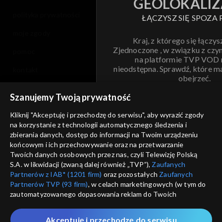
GEOLOKALIZ
polityka prywatności
ŁĄCZYSZ SIĘ SPOZA 
moje zgody
Kraj, z którego się łączys
Zjednoczone , w związku z czy
pomoc
na platformie TVP VOD
nieodstępna. Sprawdź, które m
kontakt
obejrzeć.
voucher
Szanujemy Twoją prywatność
Nie pokazuj pon
dostępność
Kliknij "Akceptuję i przechodzę do serwisu", aby wyrazić zgody
na korzystanie z technologii automatycznego śledzenia i
informacje o dostawcy usług
ANULUJ
SP
zbierania danych, dostęp do informacji na Twoim urządzeniu
końcowym i ich przechowywanie oraz na przetwarzanie
Twoich danych osobowych przez nas, czyli Telewizję Polską
S.A. w likwidacji (zwaną dalej również „TVP”),
Zaufanych
Partnerów z IAB* (1201 firm)
oraz pozostałych
Zaufanych
Partnerów TVP (93 firm)
, w celach marketingowych (w tym do
zautomatyzowanego dopasowania reklam do Twoich
zainteresowań i mierzenia ich skuteczności) i pozostałych,
które wskazujemy poniżej, a także zgody na udostępnianie
Akceptuję i przechodzę do serwisu