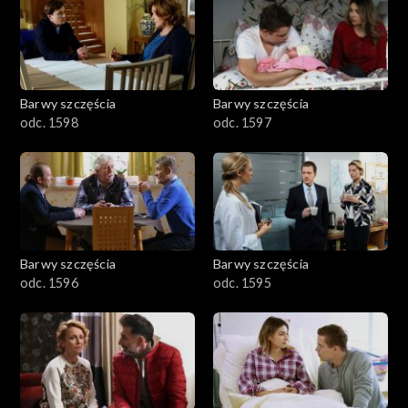
2901-3000
2801–2900
2701–2800
Barwy szczęścia
Barwy szczęścia
odc. 1598
odc. 1597
2601–2700
2501–2600
2401–2500
Barwy szczęścia
Barwy szczęścia
2301–2400
odc. 1596
odc. 1595
2201–2300
2101–2200