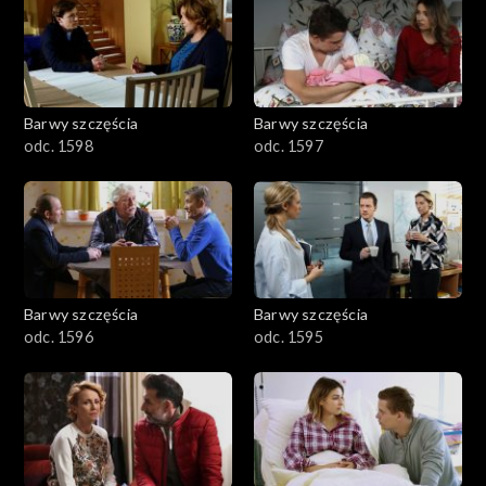
2901-3000
2801–2900
2701–2800
Barwy szczęścia
Barwy szczęścia
odc. 1598
odc. 1597
2601–2700
2501–2600
2401–2500
Barwy szczęścia
Barwy szczęścia
2301–2400
odc. 1596
odc. 1595
2201–2300
2101–2200