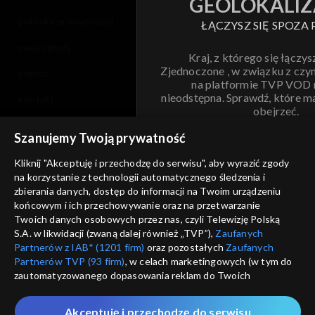
GEOLOKALIZ
polityka prywatności
ŁĄCZYSZ SIĘ SPOZA 
moje zgody
Kraj, z którego się łączys
Zjednoczone , w związku z czy
pomoc
na platformie TVP VOD
nieodstępna. Sprawdź, które m
kontakt
obejrzeć.
voucher
Szanujemy Twoją prywatność
Nie pokazuj pon
dostępność
Kliknij "Akceptuję i przechodzę do serwisu", aby wyrazić zgody
na korzystanie z technologii automatycznego śledzenia i
informacje o dostawcy usług
ANULUJ
SP
zbierania danych, dostęp do informacji na Twoim urządzeniu
końcowym i ich przechowywanie oraz na przetwarzanie
Twoich danych osobowych przez nas, czyli Telewizję Polską
S.A. w likwidacji (zwaną dalej również „TVP”),
Zaufanych
Partnerów z IAB* (1201 firm)
oraz pozostałych
Zaufanych
Partnerów TVP (93 firm)
, w celach marketingowych (w tym do
zautomatyzowanego dopasowania reklam do Twoich
zainteresowań i mierzenia ich skuteczności) i pozostałych,
które wskazujemy poniżej, a także zgody na udostępnianie
Akceptuję i przechodzę do serwisu