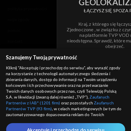
GEOLOKALIZ
polityka prywatności
ŁĄCZYSZ SIĘ SPOZA 
moje zgody
Kraj, z którego się łączys
Zjednoczone , w związku z czy
pomoc
na platformie TVP VOD
nieodstępna. Sprawdź, które m
kontakt
obejrzeć.
voucher
Szanujemy Twoją prywatność
Nie pokazuj pon
dostępność
Kliknij "Akceptuję i przechodzę do serwisu", aby wyrazić zgody
na korzystanie z technologii automatycznego śledzenia i
informacje o dostawcy usług
ANULUJ
SP
zbierania danych, dostęp do informacji na Twoim urządzeniu
końcowym i ich przechowywanie oraz na przetwarzanie
Twoich danych osobowych przez nas, czyli Telewizję Polską
S.A. w likwidacji (zwaną dalej również „TVP”),
Zaufanych
Partnerów z IAB* (1201 firm)
oraz pozostałych
Zaufanych
Partnerów TVP (93 firm)
, w celach marketingowych (w tym do
zautomatyzowanego dopasowania reklam do Twoich
zainteresowań i mierzenia ich skuteczności) i pozostałych,
które wskazujemy poniżej, a także zgody na udostępnianie
Akceptuję i przechodzę do serwisu