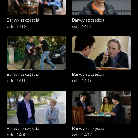
Barwy szczęścia
Barwy szczęścia
odc. 1412
odc. 1411
Barwy szczęścia
Barwy szczęścia
odc. 1410
odc. 1409
Barwy szczęścia
Barwy szczęścia
odc. 1408
odc. 1407