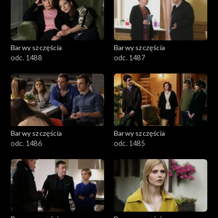
1101–1200
1001–1100
Barwy szczęścia
Barwy szczęścia
901–1000
odc. 1488
odc. 1487
801–900
782–800
Barwy szczęścia
Barwy szczęścia
odc. 1486
odc. 1485