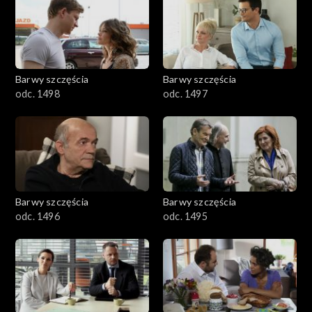
2901-3000
2801–2900
2701–2800
Barwy szczęścia
Barwy szczęścia
odc. 1498
odc. 1497
2601–2700
2501–2600
2401–2500
Barwy szczęścia
Barwy szczęścia
2301–2400
odc. 1496
odc. 1495
2201–2300
2101–2200