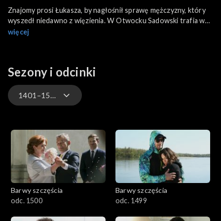
Znajomy prosi Łukasza, by nagłośnił sprawę mężczyzny, który
wyszedł niedawno z więzienia. W Otwocku Sadowski trafia w
sam środek zamieszek, gdzie pod domem gwałciciela zebrał się
więcej
tłum sąsiadów nawołujących do linczu. Sabina i Andrzej z
przerażeniem wysłuchują wyroku w sprawie Mai. Sędzia orzeka,
że Michał i Sandra jako biologiczni rodzice otrzymują
Sezony i odcinki
ograniczoną władzę rodzicielską. Basia decyduje się przyjąć pod
swój dach syryjską rodzinę w potrzebie, poleconą jej przez
księdza Damiana.
1401–1500
3301-3400
3201-3300
3101-3200
Barwy szczęścia
Barwy szczęścia
3001-3100
odc. 1500
odc. 1499