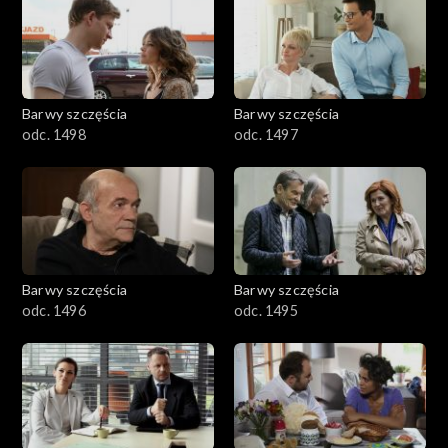
2901-3000
2801–2900
2701–2800
Barwy szczęścia
Barwy szczęścia
odc. 1498
odc. 1497
2601–2700
2501–2600
2401–2500
Barwy szczęścia
Barwy szczęścia
2301–2400
odc. 1496
odc. 1495
2201–2300
2101–2200