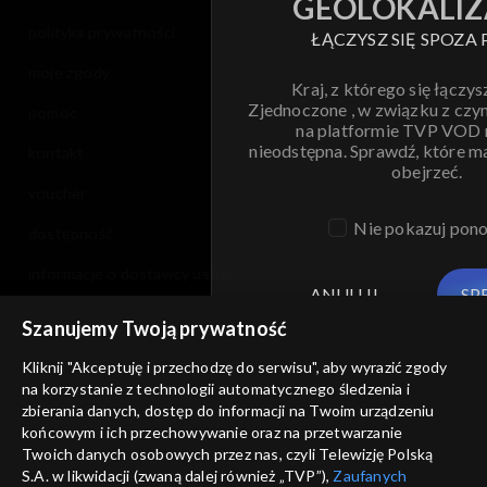
GEOLOKALIZ
polityka prywatności
ŁĄCZYSZ SIĘ SPOZA 
moje zgody
Kraj, z którego się łączys
Zjednoczone , w związku z czy
pomoc
na platformie TVP VOD
nieodstępna. Sprawdź, które m
kontakt
obejrzeć.
voucher
Nie pokazuj pon
dostępność
informacje o dostawcy usług
ANULUJ
SP
Szanujemy Twoją prywatność
Kliknij "Akceptuję i przechodzę do serwisu", aby wyrazić zgody
na korzystanie z technologii automatycznego śledzenia i
zbierania danych, dostęp do informacji na Twoim urządzeniu
końcowym i ich przechowywanie oraz na przetwarzanie
Twoich danych osobowych przez nas, czyli Telewizję Polską
S.A. w likwidacji (zwaną dalej również „TVP”),
Zaufanych