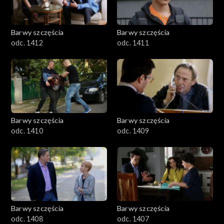
Barwy szczęścia
Barwy szczęścia
odc. 1412
odc. 1411
Barwy szczęścia
Barwy szczęścia
odc. 1410
odc. 1409
Barwy szczęścia
Barwy szczęścia
odc. 1408
odc. 1407