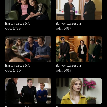
1101–1200
1001–1100
Barwy szczęścia
Barwy szczęścia
901–1000
odc. 1488
odc. 1487
801–900
782–800
Barwy szczęścia
Barwy szczęścia
odc. 1486
odc. 1485