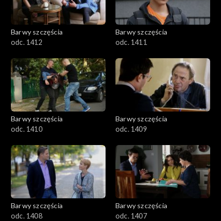
Barwy szczęścia
Barwy szczęścia
odc. 1412
odc. 1411
Barwy szczęścia
Barwy szczęścia
odc. 1410
odc. 1409
Barwy szczęścia
Barwy szczęścia
odc. 1408
odc. 1407