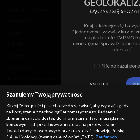
GEOLOKALIZ
polityka prywatności
ŁĄCZYSZ SIĘ SPOZA 
moje zgody
Kraj, z którego się łączys
Zjednoczone , w związku z czy
pomoc
na platformie TVP VOD
nieodstępna. Sprawdź, które m
kontakt
obejrzeć.
voucher
Nie pokazuj pon
dostępność
informacje o dostawcy usług
ANULUJ
SP
Szanujemy Twoją prywatność
Kliknij "Akceptuję i przechodzę do serwisu", aby wyrazić zgody
na korzystanie z technologii automatycznego śledzenia i
zbierania danych, dostęp do informacji na Twoim urządzeniu
końcowym i ich przechowywanie oraz na przetwarzanie
Twoich danych osobowych przez nas, czyli Telewizję Polską
S.A. w likwidacji (zwaną dalej również „TVP”),
Zaufanych