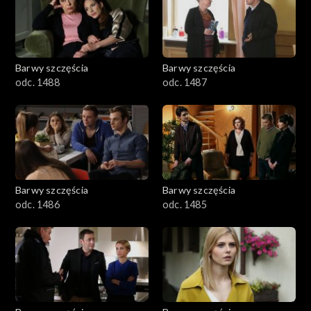
1101–1200
1001–1100
Barwy szczęścia
Barwy szczęścia
901–1000
odc. 1488
odc. 1487
801–900
782–800
Barwy szczęścia
Barwy szczęścia
odc. 1486
odc. 1485