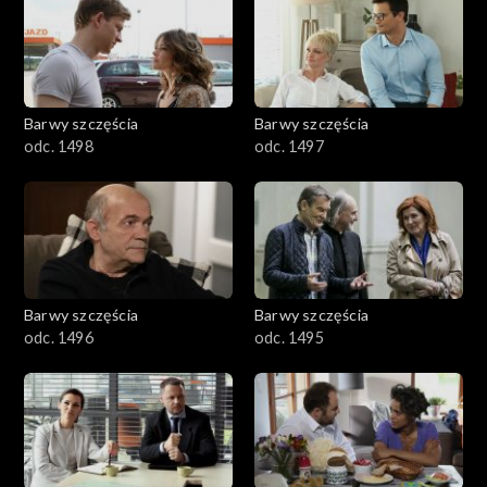
2901-3000
2801–2900
2701–2800
Barwy szczęścia
Barwy szczęścia
odc. 1498
odc. 1497
2601–2700
2501–2600
2401–2500
Barwy szczęścia
Barwy szczęścia
2301–2400
odc. 1496
odc. 1495
2201–2300
2101–2200