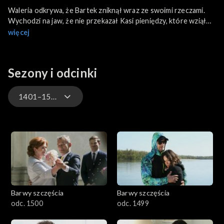
Waleria odkrywa, że Bartek zniknął wraz ze swoimi rzeczami.
Wychodzi na jaw, że nie przekazał Kasi pieniędzy, które wziął
od Tolka. Górkowie podejrzewają, że by uniknąć
więcej
odpowiedzialności wziął nogi za pas. Dzięki znajomemu Oliwiera
Natalia dowiaduje się, że Modest jest znanym policji
uwodzicielem, który ma na swoim koncie rozwody, wyroki za
Sezony i odcinki
wyłudzenia i więzienną przeszłość. Kiedy Małgorzata nie
przyjmuje do wiadomości, że jest kolejną ofiarą wróża, siostry
Zwoleńskie postanawiają porozmawiać z oszustem...
1401–1500
3301-3400
3201-3300
3101-3200
Barwy szczęścia
Barwy szczęścia
3001-3100
odc. 1500
odc. 1499