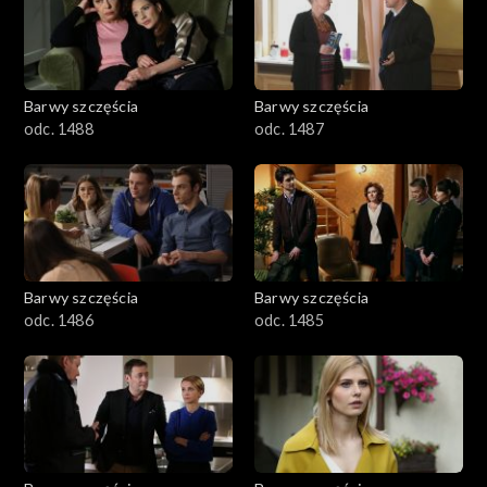
1101–1200
1001–1100
Barwy szczęścia
Barwy szczęścia
901–1000
odc. 1488
odc. 1487
801–900
782–800
Barwy szczęścia
Barwy szczęścia
odc. 1486
odc. 1485