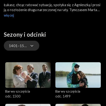
Łukasz, chcąc ratować sytuację, spotyka się z Agnieszką i prosi
ją o rozłożenie długu narzeczonej na raty. Tymczasem Marta
podejrzewa, że blogerka celowo nalegała na pożyczkę pod
więcej
zastaw, by przejąć mieszkanie Kasi za bezcen. Walawska idzie
także z Ernestem na spotkanie z pracownikami radia Erka.
Widząc bardzo młodych dziennikarzy, nachodzą ją wątpliwości,
Sezony i odcinki
czy pasuje do tego zespołu.
1401–1500
3301-3400
3201-3300
3101-3200
Barwy szczęścia
Barwy szczęścia
3001-3100
odc. 1500
odc. 1499