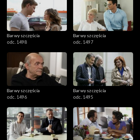
2901-3000
2801–2900
2701–2800
Barwy szczęścia
Barwy szczęścia
odc. 1498
odc. 1497
2601–2700
2501–2600
2401–2500
Barwy szczęścia
Barwy szczęścia
2301–2400
odc. 1496
odc. 1495
2201–2300
2101–2200