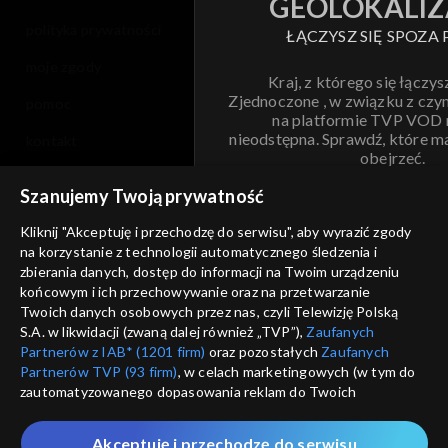
GEOLOKALIZ
polityka prywatności
ŁĄCZYSZ SIĘ SPOZA 
moje zgody
Kraj, z którego się łączys
Zjednoczone , w związku z czy
pomoc
na platformie TVP VOD
nieodstępna. Sprawdź, które m
kontakt
obejrzeć.
voucher
Szanujemy Twoją prywatność
Nie pokazuj pon
dostępność
Kliknij "Akceptuję i przechodzę do serwisu", aby wyrazić zgody
na korzystanie z technologii automatycznego śledzenia i
informacje o dostawcy usług
ANULUJ
SP
zbierania danych, dostęp do informacji na Twoim urządzeniu
końcowym i ich przechowywanie oraz na przetwarzanie
Twoich danych osobowych przez nas, czyli Telewizję Polską
S.A. w likwidacji (zwaną dalej również „TVP”),
Zaufanych
Partnerów z IAB* (1201 firm)
oraz pozostałych
Zaufanych
Partnerów TVP (93 firm)
, w celach marketingowych (w tym do
zautomatyzowanego dopasowania reklam do Twoich
zainteresowań i mierzenia ich skuteczności) i pozostałych,
które wskazujemy poniżej, a także zgody na udostępnianie
Akceptuję i przechodzę do serwisu