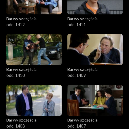
Barwy szczęścia
Barwy szczęścia
odc. 1412
odc. 1411
Barwy szczęścia
Barwy szczęścia
odc. 1410
odc. 1409
Barwy szczęścia
Barwy szczęścia
odc. 1408
odc. 1407